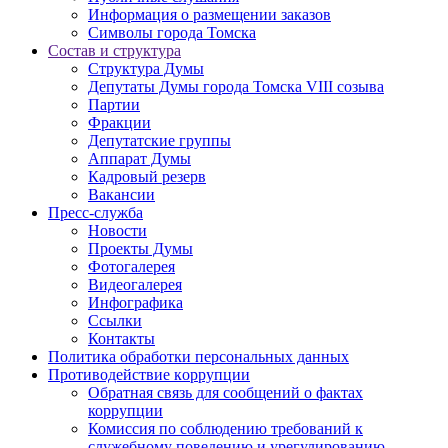
Информация о размещении заказов
Символы города Томска
Состав и структура
Структура Думы
Депутаты Думы города Томска VIII созыва
Партии
Фракции
Депутатские группы
Аппарат Думы
Кадровый резерв
Вакансии
Пресс-служба
Новости
Проекты Думы
Фотогалерея
Видеогалерея
Инфографика
Ссылки
Контакты
Политика обработки персональных данных
Прoтивoдeйствие кoрpупции
Обратная связь для сообщений о фактах
коррупции
Комиссия по соблюдению требований к
служебному поведению и урегулированию