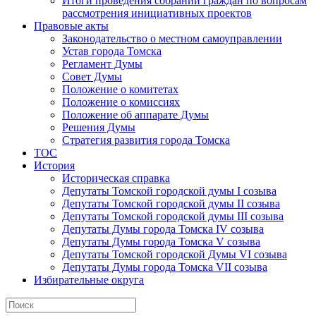
Итоги проведения собраний граждан по вопросам
рассмотрения инициативных проектов
Правовые акты
Законодательство о местном самоуправлении
Устав города Томска
Регламент Думы
Совет Думы
Положение о комитетах
Положение о комиссиях
Положение об аппарате Думы
Решения Думы
Стратегия развития города Томска
ТОС
История
Историческая справка
Депутаты Томской городской думы I созыва
Депутаты Томской городской думы II созыва
Депутаты Томской городской думы III созыва
Депутаты Думы города Томска IV созыва
Депутаты Думы города Томска V созыва
Депутаты Томской городской Думы VI созыва
Депутаты Думы города Томска VII созыва
Избирательные округа