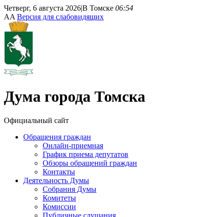
Четверг, 6 августа 2026
|
В Томске
06:54
A
A
Версия для слабовидящих
Дума
города Томска
Официальный сайт
Обращения граждан
Онлайн-приемная
График приема депутатов
Обзоры обращений граждан
Контакты
Деятельность Думы
Собрания Думы
Комитеты
Комиссии
Публичные слушания