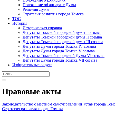
Положение о комиссиях
Положение об аппарате Думы
Решения Думы
Стратегия развития города Томска
ТОС
История
Историческая справка
Депутаты Томской городской думы I созыва
Депутаты Томской городской думы II созыва
Депутаты Томской городской думы III созыва
Депутаты Думы города Томска IV созыва
Депутаты Думы города Томска V созыва
Депутаты Томской городской Думы VI созыва
Депутаты Думы города Томска VII созыва
Избирательные округа
Правовые акты
Законодательство о местном самоуправлении
Устав города Том
Стратегия развития города Томска