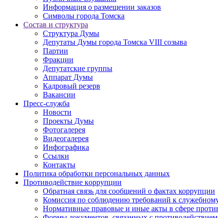
Информация о размещении заказов
Символы города Томска
Состав и структура
Структура Думы
Депутаты Думы города Томска VIII созыва
Партии
Фракции
Депутатские группы
Аппарат Думы
Кадровый резерв
Вакансии
Пресс-служба
Новости
Проекты Думы
Фотогалерея
Видеогалерея
Инфографика
Ссылки
Контакты
Политика обработки персональных данных
Прoтивoдeйствие кoрpупции
Обратная связь для сообщений о фактах коррупции
Комиссия по соблюдению требований к служебному
Нормативные правовые и иные акты в сфере проти
Формы документов, связанных с противодействием