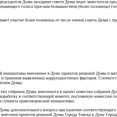
председателя Думы заседание совета Думы ведет заместитель пре
решающего голоса простым большинством (более половины) голо
имает участие более половины от числа членов совета Думы с п
кой инициативы внесенных в Думу проектов решений Думы и ма
и устранения выявленных коррупциогенных факторов. Соответс
ателем Думы;
стки собрания Думы, внесенного в проект повестки собрания Д
 доработку в соответствующий комитет, постоянную комиссию п
м субъекта правотворческой инициативы;
я Думы дополнительного вопроса при наличии соответствующего
е внесения проектов решений Думы Города Томска в Думу Города