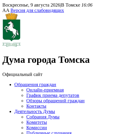
Воскресенье, 9 августа 2026
|
В Томске
16:06
A
A
Версия для слабовидящих
Дума
города Томска
Официальный сайт
Обращения граждан
Онлайн-приемная
График приема депутатов
Обзоры обращений граждан
Контакты
Деятельность Думы
Собрания Думы
Комитеты
Комиссии
Публичные слушания