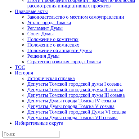
Итоги проведения собраний граждан по вопросам
рассмотрения инициативных проектов
Правовые акты
Законодательство о местном самоуправлении
Устав города Томска
Регламент Думы
Совет Думы
Положение о комитетах
Положение о комиссиях
Положение об аппарате Думы
Решения Думы
Стратегия развития города Томска
ТОС
История
Историческая справка
Депутаты Томской городской думы I созыва
Депутаты Томской городской думы II созыва
Депутаты Томской городской думы III созыва
Депутаты Думы города Томска IV созыва
Депутаты Думы города Томска V созыва
Депутаты Томской городской Думы VI созыва
Депутаты Думы города Томска VII созыва
Избирательные округа