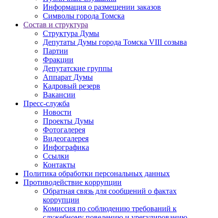
Информация о размещении заказов
Символы города Томска
Состав и структура
Структура Думы
Депутаты Думы города Томска VIII созыва
Партии
Фракции
Депутатские группы
Аппарат Думы
Кадровый резерв
Вакансии
Пресс-служба
Новости
Проекты Думы
Фотогалерея
Видеогалерея
Инфографика
Ссылки
Контакты
Политика обработки персональных данных
Прoтивoдeйствие кoрpупции
Обратная связь для сообщений о фактах
коррупции
Комиссия по соблюдению требований к
служебному поведению и урегулированию