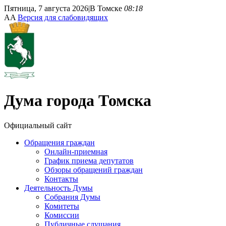
Пятница, 7 августа 2026
|
В Томске
08:18
A
A
Версия для слабовидящих
Дума
города Томска
Официальный сайт
Обращения граждан
Онлайн-приемная
График приема депутатов
Обзоры обращений граждан
Контакты
Деятельность Думы
Собрания Думы
Комитеты
Комиссии
Публичные слушания