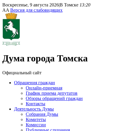
Воскресенье, 9 августа 2026
|
В Томске
13:20
A
A
Версия для слабовидящих
Дума
города Томска
Официальный сайт
Обращения граждан
Онлайн-приемная
График приема депутатов
Обзоры обращений граждан
Контакты
Деятельность Думы
Собрания Думы
Комитеты
Комиссии
Публичные слушания