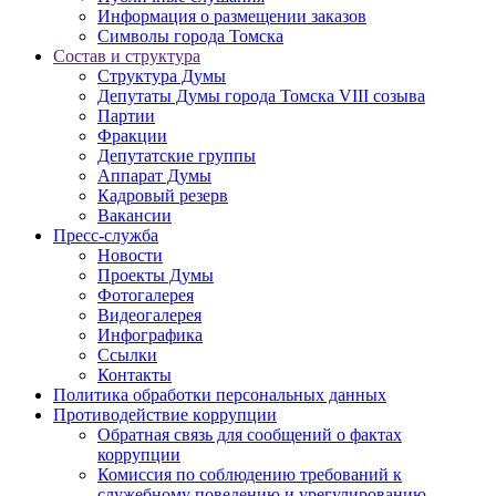
Информация о размещении заказов
Символы города Томска
Состав и структура
Структура Думы
Депутаты Думы города Томска VIII созыва
Партии
Фракции
Депутатские группы
Аппарат Думы
Кадровый резерв
Вакансии
Пресс-служба
Новости
Проекты Думы
Фотогалерея
Видеогалерея
Инфографика
Ссылки
Контакты
Политика обработки персональных данных
Прoтивoдeйствие кoрpупции
Обратная связь для сообщений о фактах
коррупции
Комиссия по соблюдению требований к
служебному поведению и урегулированию