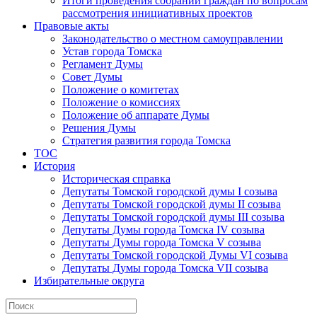
Итоги проведения собраний граждан по вопросам
рассмотрения инициативных проектов
Правовые акты
Законодательство о местном самоуправлении
Устав города Томска
Регламент Думы
Совет Думы
Положение о комитетах
Положение о комиссиях
Положение об аппарате Думы
Решения Думы
Стратегия развития города Томска
ТОС
История
Историческая справка
Депутаты Томской городской думы I созыва
Депутаты Томской городской думы II созыва
Депутаты Томской городской думы III созыва
Депутаты Думы города Томска IV созыва
Депутаты Думы города Томска V созыва
Депутаты Томской городской Думы VI созыва
Депутаты Думы города Томска VII созыва
Избирательные округа