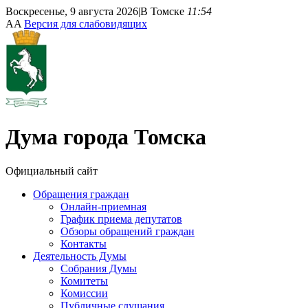
Воскресенье, 9 августа 2026
|
В Томске
11:54
A
A
Версия для слабовидящих
Дума
города Томска
Официальный сайт
Обращения граждан
Онлайн-приемная
График приема депутатов
Обзоры обращений граждан
Контакты
Деятельность Думы
Собрания Думы
Комитеты
Комиссии
Публичные слушания