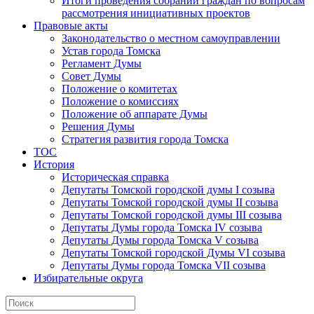
Итоги проведения собраний граждан по вопросам
рассмотрения инициативных проектов
Правовые акты
Законодательство о местном самоуправлении
Устав города Томска
Регламент Думы
Совет Думы
Положение о комитетах
Положение о комиссиях
Положение об аппарате Думы
Решения Думы
Стратегия развития города Томска
ТОС
История
Историческая справка
Депутаты Томской городской думы I созыва
Депутаты Томской городской думы II созыва
Депутаты Томской городской думы III созыва
Депутаты Думы города Томска IV созыва
Депутаты Думы города Томска V созыва
Депутаты Томской городской Думы VI созыва
Депутаты Думы города Томска VII созыва
Избирательные округа