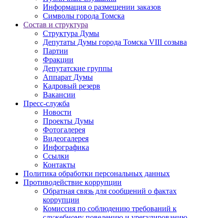
Информация о размещении заказов
Символы города Томска
Состав и структура
Структура Думы
Депутаты Думы города Томска VIII созыва
Партии
Фракции
Депутатские группы
Аппарат Думы
Кадровый резерв
Вакансии
Пресс-служба
Новости
Проекты Думы
Фотогалерея
Видеогалерея
Инфографика
Ссылки
Контакты
Политика обработки персональных данных
Прoтивoдeйствие кoрpупции
Обратная связь для сообщений о фактах
коррупции
Комиссия по соблюдению требований к
служебному поведению и урегулированию