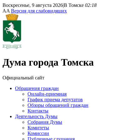
Воскресенье, 9 августа 2026
|
В Томске
02:18
A
A
Версия для слабовидящих
Дума
города Томска
Официальный сайт
Обращения граждан
Онлайн-приемная
График приема депутатов
Обзоры обращений граждан
Контакты
Деятельность Думы
Собрания Думы
Комитеты
Комиссии
Публичные слушания