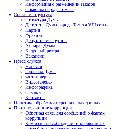
Информация о размещении заказов
Символы города Томска
Состав и структура
Структура Думы
Депутаты Думы города Томска VIII созыва
Партии
Фракции
Депутатские группы
Аппарат Думы
Кадровый резерв
Вакансии
Пресс-служба
Новости
Проекты Думы
Фотогалерея
Видеогалерея
Инфографика
Ссылки
Контакты
Политика обработки персональных данных
Прoтивoдeйствие кoрpупции
Обратная связь для сообщений о фактах
коррупции
Комиссия по соблюдению требований к
служебному поведению и урегулированию