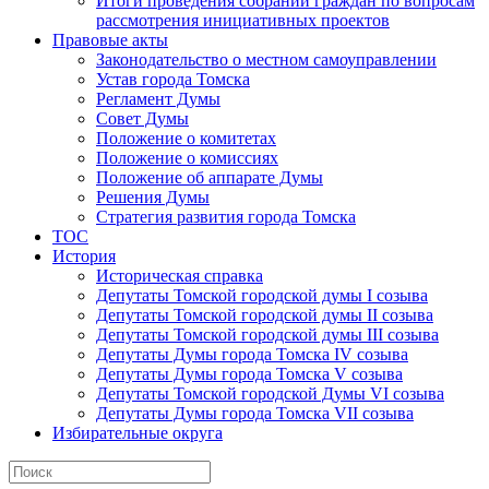
Итоги проведения собраний граждан по вопросам
рассмотрения инициативных проектов
Правовые акты
Законодательство о местном самоуправлении
Устав города Томска
Регламент Думы
Совет Думы
Положение о комитетах
Положение о комиссиях
Положение об аппарате Думы
Решения Думы
Стратегия развития города Томска
ТОС
История
Историческая справка
Депутаты Томской городской думы I созыва
Депутаты Томской городской думы II созыва
Депутаты Томской городской думы III созыва
Депутаты Думы города Томска IV созыва
Депутаты Думы города Томска V созыва
Депутаты Томской городской Думы VI созыва
Депутаты Думы города Томска VII созыва
Избирательные округа