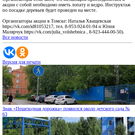
акции с собой необходимо иметь лопату и ведро. Инструктаж
по посадке деревьев будет проведен на месте.
Организаторы акции в Томске: Наталья Хващевская
https://vk.com/id81053217, тел. 8-953-924-01-94 и Юлия
Малярчук https://vk.com/julia_volshebnica , 8-923-444-00-50).
Все новости
Версия для печати
Знак «Пешеходная дорожка» появился около детского сада №
63