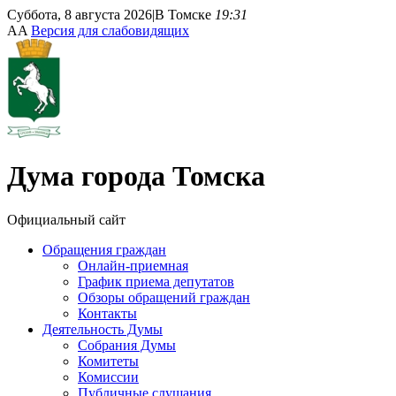
Суббота, 8 августа 2026
|
В Томске
19:31
A
A
Версия для слабовидящих
Дума
города Томска
Официальный сайт
Обращения граждан
Онлайн-приемная
График приема депутатов
Обзоры обращений граждан
Контакты
Деятельность Думы
Собрания Думы
Комитеты
Комиссии
Публичные слушания