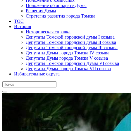
Положение о комиссиях
Положение об аппарате Думы
Решения Думы
Стратегия развития города Томска
ТОС
История
Историческая справка
Депутаты Томской городской думы I созыва
Депутаты Томской городской думы II созыва
Депутаты Томской городской думы III созыва
Депутаты Думы города Томска IV созыва
Депутаты Думы города Томска V созыва
Депутаты Томской городской Думы VI созыва
Депутаты Думы города Томска VII созыва
Избирательные округа