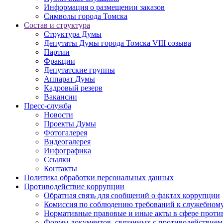
Информация о размещении заказов
Символы города Томска
Состав и структура
Структура Думы
Депутаты Думы города Томска VIII созыва
Партии
Фракции
Депутатские группы
Аппарат Думы
Кадровый резерв
Вакансии
Пресс-служба
Новости
Проекты Думы
Фотогалерея
Видеогалерея
Инфографика
Ссылки
Контакты
Политика обработки персональных данных
Прoтивoдeйствие кoрpупции
Обратная связь для сообщений о фактах коррупции
Комиссия по соблюдению требований к служебному
Нормативные правовые и иные акты в сфере проти
Формы документов, связанных с противодействием