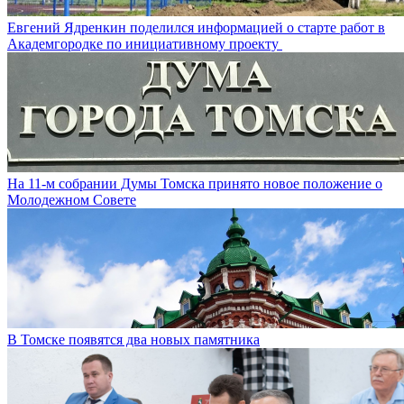
Евгений Ядренкин поделился информацией о старте работ в
Академгородке по инициативному проекту
На 11-м собрании Думы Томска принято новое положение о
Молодежном Совете
В Томске появятся два новых памятника