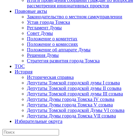
Итоги проведения собраний граждан по вопросам
рассмотрения инициативных проектов
Правовые акты
Законодательство о местном самоуправлении
Устав города Томска
Регламент Думы
Совет Думы
Положение о комитетах
Положение о комиссиях
Положение об аппарате Думы
Решения Думы
Стратегия развития города Томска
ТОС
История
Историческая справка
Депутаты Томской городской думы I созыва
Депутаты Томской городской думы II созыва
Депутаты Томской городской думы III созыва
Депутаты Думы города Томска IV созыва
Депутаты Думы города Томска V созыва
Депутаты Томской городской Думы VI созыва
Депутаты Думы города Томска VII созыва
Избирательные округа