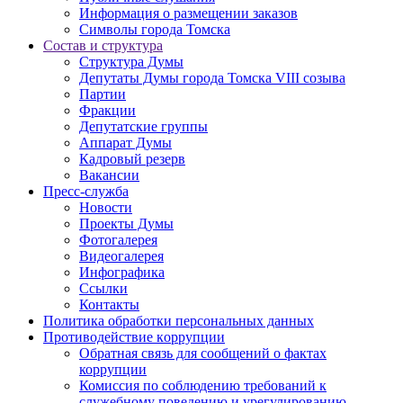
Информация о размещении заказов
Символы города Томска
Состав и структура
Структура Думы
Депутаты Думы города Томска VIII созыва
Партии
Фракции
Депутатские группы
Аппарат Думы
Кадровый резерв
Вакансии
Пресс-служба
Новости
Проекты Думы
Фотогалерея
Видеогалерея
Инфографика
Ссылки
Контакты
Политика обработки персональных данных
Прoтивoдeйствие кoрpупции
Обратная связь для сообщений о фактах
коррупции
Комиссия по соблюдению требований к
служебному поведению и урегулированию