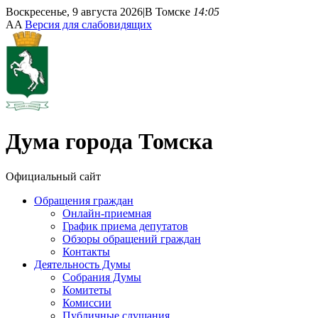
Воскресенье, 9 августа 2026
|
В Томске
14:05
A
A
Версия для слабовидящих
Дума
города Томска
Официальный сайт
Обращения граждан
Онлайн-приемная
График приема депутатов
Обзоры обращений граждан
Контакты
Деятельность Думы
Собрания Думы
Комитеты
Комиссии
Публичные слушания