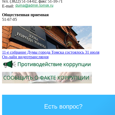
тел. (3822) 51-14-02, факс 51-10-71
E-mail:
Общественная приемная
51-67-05
11-е собрание Думы города Томска состоялось 31 июля
Он-лайн видеотрансляция
Есть вопрос?