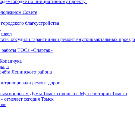
Академгородке по инициативному проекту
олодежном Совете
городского благоустройства
х
т школ
путаты обсудили гарантийный ремонт внутриквартальных проезд
и
 работы ТОСа «Спартак»
 Копанчука
рада
очёта Ленинского района
контролировали ремонт дорог
ьным вопросам Думы Томска прошло в Музее истории Томска
» отмечает сегодня Томск
оле