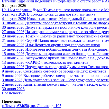
Евгений Ядренкин поделился информацией о старте работ в 
6 августа 2026
На 11-м собрании Думы Томска принято новое положение о М
5 августа 2026
В Томске появятся два новых памятника
4 августа 2026
Новые памятники, Молодежный Совет и защита 
31 июля 2026
Депутаты проводят встречи с томичами во двора
30 июля 2026
Депутаты держат на постоянном контроле ремон
27 июля 2026
На заседании комитета городского хозяйства де
23 июля 2026
Томск и Смоленск развивают побратимские связ
21 июля 2026
Сергей Панов поделился положительным опытом
17 июля 2026
Илья Леонтьев оценил ход капремонта школ
15 июля 2026
Избиратели поблагодарили депутата Александра
15 июля 2026
Депутаты поздравили жителя блокадного Ленинг
14 июля 2026
Заслуженное признание: новые имена на Доске п
13 июля 2026
«КАРДО»: возможность для талантов
10 июля 2026
Председатель городской Думы и мэр Томска про
9 июля 2026
Состоялось совместное заседание двух комитетов
9 июля 2026
Выездное рабочее совещание комитета по социал
3 июля 2026
День присвоения звания «Город трудовой доблести
2 июля 2026
Капитальный ремонт школ – на депутатском контр
30 июня 2026
Все новости
Приемная:
г. Томск, 634050, пр. Ленина, д. 105