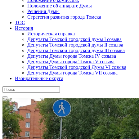
Положение о комиссиях
Положение об аппарате Думы
Решения Думы
Стратегия развития города Томска
ТОС
История
Историческая справка
Депутаты Томской городской думы I созыва
Депутаты Томской городской думы II созыва
Депутаты Томской городской думы III созыва
Депутаты Думы города Томска IV созыва
Депутаты Думы города Томска V созыва
Депутаты Томской городской Думы VI созыва
Депутаты Думы города Томска VII созыва
Избирательные округа