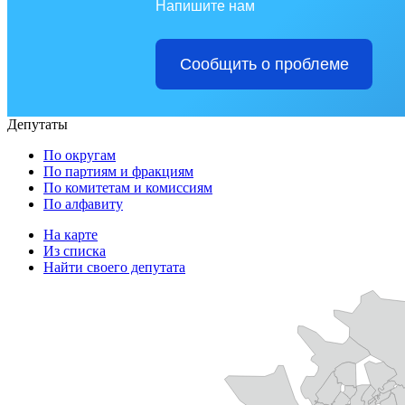
Напишите нам
Сообщить о проблеме
Депутаты
По округам
По партиям и фракциям
По комитетам и комиссиям
По алфавиту
На карте
Из списка
Найти своего депутата