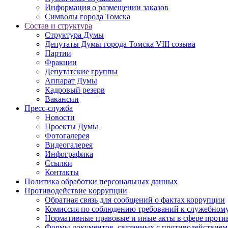
Информация о размещении заказов
Символы города Томска
Состав и структура
Структура Думы
Депутаты Думы города Томска VIII созыва
Партии
Фракции
Депутатские группы
Аппарат Думы
Кадровый резерв
Вакансии
Пресс-служба
Новости
Проекты Думы
Фотогалерея
Видеогалерея
Инфографика
Ссылки
Контакты
Политика обработки персональных данных
Прoтивoдeйствие кoрpупции
Обратная связь для сообщений о фактах коррупции
Комиссия по соблюдению требований к служебному
Нормативные правовые и иные акты в сфере проти
Формы документов, связанных с противодействием