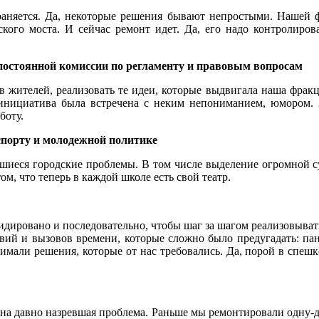
раняется. Да, некоторые решения бывают непростыми. Нашей 
ого моста. И сейчас ремонт идет. Да, его надо контролирова
постоянной комиссии по регламенту и правовым вопросам
в жителей, реализовать те идеи, которые выдвигала наша фра
 инициатива была встречена с неким непониманием, юмором. А
боту.
спорту и молодежной политике
шиеся городские проблемы. В том числе выделение огромной с
ом, что теперь в каждой школе есть свой театр.
идировано и последовательно, чтобы шаг за шагом реализовыват
вий и вызовов времени, которые сложно было предугадать: пан
али решения, которые от нас требовались. Да, порой в спешке,
ена давно назревшая проблема. Раньше мы ремонтировали одну-д