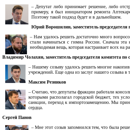
– Депутат либо принимает решение, либо отст
примеру, я был инициатором ремонта Аптекарск
Поэтому такой подход будет и в дальнейшем.
Юрий Ворошилин, заместитель председателя 
– Нам удалось решить достаточно много вопросо
стали начинаться с гимна России. Сначала эта
необходимая вещь, которая настраивает всех на ра
Владимир Чолахян, заместитель председателя комитета по 
– Нашему созыву удалось решить многие накопив
учреждений. Еще одна из заслуг нашего созыва в т
Максим Резников
– Считаю, что депутаты фракции работали консол
которыми располагал городской бюджет, тех усло
санкции, переход к импортозамещению. Мы приним
сердца.
Сергей Панов
– Мне этот созыв запомнился тем, что была реш