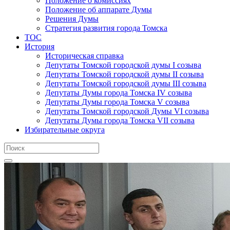
Положение о комиссиях
Положение об аппарате Думы
Решения Думы
Стратегия развития города Томска
ТОС
История
Историческая справка
Депутаты Томской городской думы I созыва
Депутаты Томской городской думы II созыва
Депутаты Томской городской думы III созыва
Депутаты Думы города Томска IV созыва
Депутаты Думы города Томска V созыва
Депутаты Томской городской Думы VI созыва
Депутаты Думы города Томска VII созыва
Избирательные округа