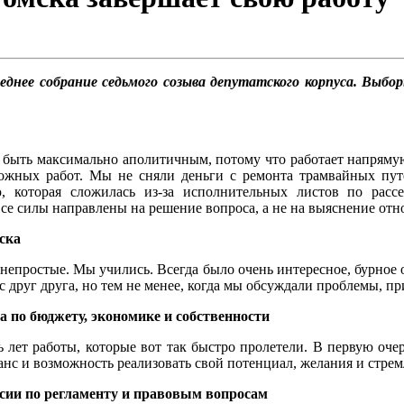
леднее собрание седьмого созыва депутатского корпуса. Выбо
 быть максимально аполитичным, потому что работает напрямую
рожных работ. Мы не сняли деньги с ремонта трамвайных пут
, которая сложилась из-за исполнительных листов по расс
е силы направлены на решение вопроса, а не на выяснение отнош
ска
и непростые. Мы учились. Всегда было очень интересное, бурное
ес друг друга, но тем не менее, когда мы обсуждали проблемы, 
 по бюджету, экономике и собственности
ь лет работы, которые вот так быстро пролетели. В первую очер
шанс и возможность реализовать свой потенциал, желания и стре
ссии по регламенту и правовым вопросам