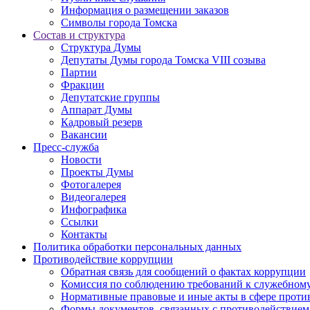
Информация о размещении заказов
Символы города Томска
Состав и структура
Структура Думы
Депутаты Думы города Томска VIII созыва
Партии
Фракции
Депутатские группы
Аппарат Думы
Кадровый резерв
Вакансии
Пресс-служба
Новости
Проекты Думы
Фотогалерея
Видеогалерея
Инфографика
Ссылки
Контакты
Политика обработки персональных данных
Прoтивoдeйствие кoрpупции
Обратная связь для сообщений о фактах коррупции
Комиссия по соблюдению требований к служебному
Нормативные правовые и иные акты в сфере проти
Формы документов, связанных с противодействием