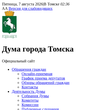
Пятница, 7 августа 2026
|
В Томске
02:36
A
A
Версия для слабовидящих
Дума
города Томска
Официальный сайт
Обращения граждан
Онлайн-приемная
График приема депутатов
Обзоры обращений граждан
Контакты
Деятельность Думы
Собрания Думы
Комитеты
Комиссии
Публичные слушания