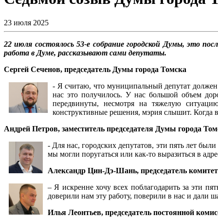
23 июля 2025
22 июля состоялось 53-е собрание городской Думы, это пос
работа в Думе, рассказывают сами депутаты.
Сергей Сеченов, председатель Думы города Томска
- Я считаю, что муниципальный депутат должен
нас это получилось. У нас большой объем до
передвинуты, несмотря на тяжелую ситуацию
конструктивные решения, мэрия слышит. Когда вс
Андрей Петров, заместитель председателя Думы города Том
- Для нас, городских депутатов, эти пять лет был
мы могли поругаться или как-то выразиться в адр
Александр Цин-Дэ-Шань, председатель комитета
– Я искренне хочу всех поблагодарить за эти пят
доверили нам эту работу, поверили в нас и дали 
Илья Леонтьев, председатель постоянной коми