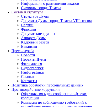
Информация о размещении заказов
Символы города Томска
Состав и структура
Структура Думы
Депутаты Думы города Томска VIII созыва
Партии
Фракции
Депутатские группы
Аппарат Думы
Кадровый резерв
Вакансии
Пресс-служба
Новости
Проекты Думы
Фотогалерея
Видеогалерея
Инфографика
Ссылки
Контакты
Политика обработки персональных данных
Прoтивoдeйствие кoрpупции
Обратная связь для сообщений о фактах
коррупции
Комиссия по соблюдению требований к
служебному поведению и урегулированию