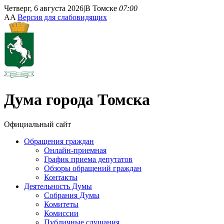
Четверг, 6 августа 2026
|
В Томске
07:00
A
A
Версия для слабовидящих
Дума
города Томска
Официальный сайт
Обращения граждан
Онлайн-приемная
График приема депутатов
Обзоры обращений граждан
Контакты
Деятельность Думы
Собрания Думы
Комитеты
Комиссии
Публичные слушания