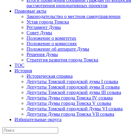
Итоги проведения собраний граждан по вопросам
рассмотрения инициативных проектов
Правовые акты
Законодательство о местном самоуправлении
Устав города Томска
Регламент Думы
Совет Думы
Положение о комитетах
Положение о комиссиях
Положение об аппарате Думы
Решения Думы
Стратегия развития города Томска
ТОС
История
Историческая справка
Депутаты Томской городской думы I созыва
Депутаты Томской городской думы II созыва
Депутаты Томской городской думы III созыва
Депутаты Думы города Томска IV созыва
Депутаты Думы города Томска V созыва
Депутаты Томской городской Думы VI созыва
Депутаты Думы города Томска VII созыва
Избирательные округа