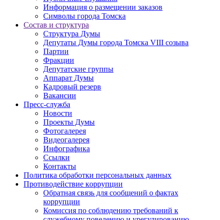
Информация о размещении заказов
Символы города Томска
Состав и структура
Структура Думы
Депутаты Думы города Томска VIII созыва
Партии
Фракции
Депутатские группы
Аппарат Думы
Кадровый резерв
Вакансии
Пресс-служба
Новости
Проекты Думы
Фотогалерея
Видеогалерея
Инфографика
Ссылки
Контакты
Политика обработки персональных данных
Прoтивoдeйствие кoрpупции
Обратная связь для сообщений о фактах
коррупции
Комиссия по соблюдению требований к
служебному поведению и урегулированию