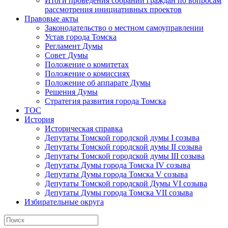
Итоги проведения собраний граждан по вопросам
рассмотрения инициативных проектов
Правовые акты
Законодательство о местном самоуправлении
Устав города Томска
Регламент Думы
Совет Думы
Положение о комитетах
Положение о комиссиях
Положение об аппарате Думы
Решения Думы
Стратегия развития города Томска
ТОС
История
Историческая справка
Депутаты Томской городской думы I созыва
Депутаты Томской городской думы II созыва
Депутаты Томской городской думы III созыва
Депутаты Думы города Томска IV созыва
Депутаты Думы города Томска V созыва
Депутаты Томской городской Думы VI созыва
Депутаты Думы города Томска VII созыва
Избирательные округа