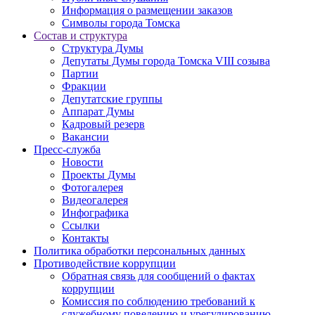
Информация о размещении заказов
Символы города Томска
Состав и структура
Структура Думы
Депутаты Думы города Томска VIII созыва
Партии
Фракции
Депутатские группы
Аппарат Думы
Кадровый резерв
Вакансии
Пресс-служба
Новости
Проекты Думы
Фотогалерея
Видеогалерея
Инфографика
Ссылки
Контакты
Политика обработки персональных данных
Прoтивoдeйствие кoрpупции
Обратная связь для сообщений о фактах
коррупции
Комиссия по соблюдению требований к
служебному поведению и урегулированию