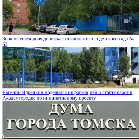
Знак «Пешеходная дорожка» появился около детского сада №
63
Евгений Ядренкин поделился информацией о старте работ в
Академгородке по инициативному проекту