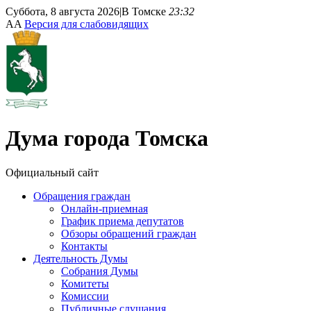
Суббота, 8 августа 2026
|
В Томске
23:32
A
A
Версия для слабовидящих
Дума
города Томска
Официальный сайт
Обращения граждан
Онлайн-приемная
График приема депутатов
Обзоры обращений граждан
Контакты
Деятельность Думы
Собрания Думы
Комитеты
Комиссии
Публичные слушания