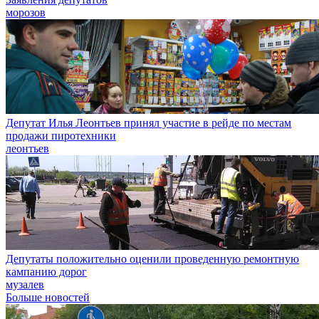
морозов
Депутат Илья Леонтьев принял участие в рейде по местам
продажи пиротехники
леонтьев
Депутаты положительно оценили проведенную ремонтную
кампанию дорог
музалев
Больше новостей