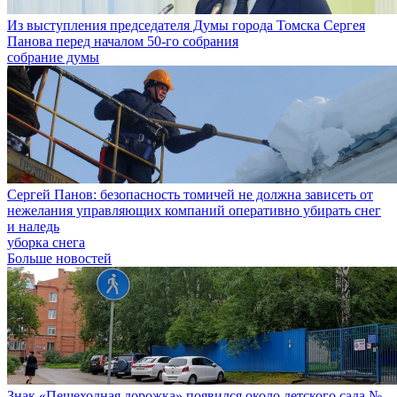
Из выступления председателя Думы города Томска Сергея
Панова перед началом 50-го собрания
собрание думы
Сергей Панов: безопасность томичей не должна зависеть от
нежелания управляющих компаний оперативно убирать снег
и наледь
уборка снега
Больше новостей
Знак «Пешеходная дорожка» появился около детского сада №