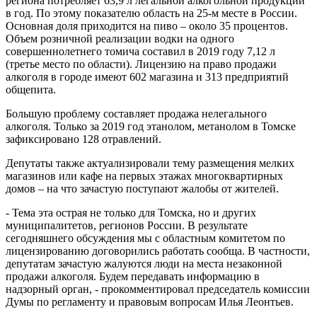
региона потребляет 63,9 л легальной алкогольной продукции
в год. По этому показателю область на 25-м месте в России.
Основная доля приходится на пиво – около 35 процентов.
Объем розничной реализации водки на одного
совершеннолетнего томича составил в 2019 году 7,12 л
(третье место по области). Лицензию на право продажи
алкоголя в городе имеют 602 магазина и 313 предприятий
общепита.
Большую проблему составляет продажа нелегального
алкоголя. Только за 2019 год этанолом, метанолом в Томске
зафиксировано 128 отравлений.
Депутаты также актуализировали тему размещения мелких
магазинов или кафе на первых этажах многоквартирных
домов – на что зачастую поступают жалобы от жителей.
- Тема эта острая не только для Томска, но и других
муниципалитетов, регионов России. В результате
сегодняшнего обсуждения мы с областным комитетом по
лицензированию договорились работать сообща. В частности,
депутатам зачастую жалуются люди на места незаконной
продажи алкоголя. Будем передавать информацию в
надзорный орган, - прокомментировал председатель комиссии
Думы по регламенту и правовым вопросам Илья Леонтьев.