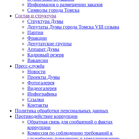
Информация о размещении заказов
Символы города Томска
Состав и структура
Структура Думы
Депутаты Думы города Томска VIII созыва
Партии
Фракции
Депутатские группы
Аппарат Думы
Кадровый резерв
Вакансии
Пресс-служба
Новости
Проекты Думы
Фотогалерея
Видеогалерея
Инфографика
Ссылки
Контакты
Политика обработки персональных данных
Прoтивoдeйствие кoрpупции
Обратная связь для сообщений о фактах
коррупции
Комиссия по соблюдению требований к
служебному поведению и урегулированию