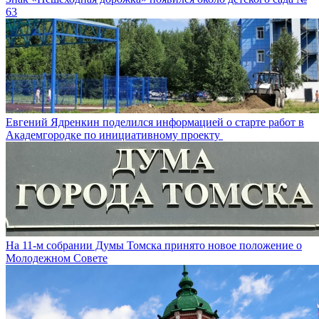
63
Евгений Ядренкин поделился информацией о старте работ в
Академгородке по инициативному проекту
На 11-м собрании Думы Томска принято новое положение о
Молодежном Совете