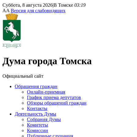
Суббота, 8 августа 2026
|
В Томске
03:19
A
A
Версия для слабовидящих
Дума
города Томска
Официальный сайт
Обращения граждан
Онлайн-приемная
График приема депутатов
Обзоры обращений граждан
Контакты
Деятельность Думы
Собрания Думы
Комитеты
Комиссии
Публичные слушания