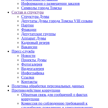
Информация о размещении заказов
Символы города Томска
Состав и структура
Структура Думы
Депутаты Думы города Томска VIII созыва
Партии
Фракции
Депутатские группы
Аппарат Думы
Кадровый резерв
Вакансии
Пресс-служба
Новости
Проекты Думы
Фотогалерея
Видеогалерея
Инфографика
Ссылки
Контакты
Политика обработки персональных данных
Прoтивoдeйствие кoрpупции
Обратная связь для сообщений о фактах
коррупции
Комиссия по соблюдению требований к
служебному поведению и урегулированию