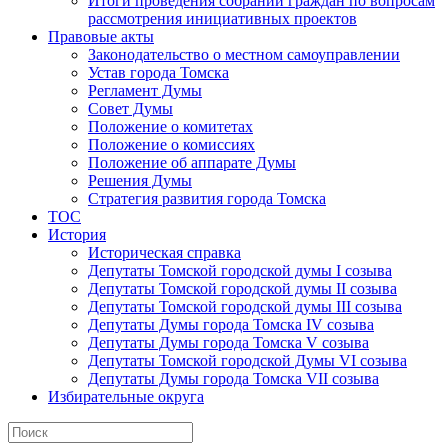
Итоги проведения собраний граждан по вопросам
рассмотрения инициативных проектов
Правовые акты
Законодательство о местном самоуправлении
Устав города Томска
Регламент Думы
Совет Думы
Положение о комитетах
Положение о комиссиях
Положение об аппарате Думы
Решения Думы
Стратегия развития города Томска
ТОС
История
Историческая справка
Депутаты Томской городской думы I созыва
Депутаты Томской городской думы II созыва
Депутаты Томской городской думы III созыва
Депутаты Думы города Томска IV созыва
Депутаты Думы города Томска V созыва
Депутаты Томской городской Думы VI созыва
Депутаты Думы города Томска VII созыва
Избирательные округа