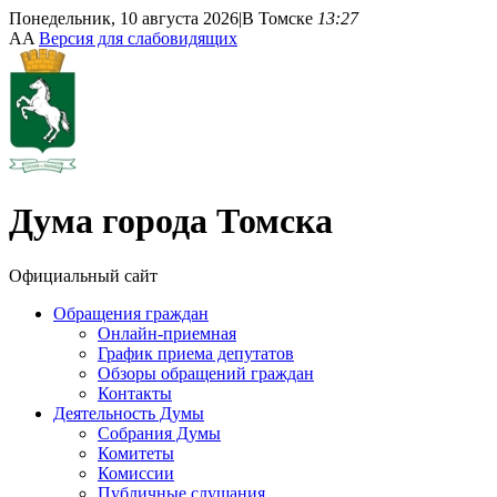
Понедельник, 10 августа 2026
|
В Томске
13:27
A
A
Версия для слабовидящих
Дума
города Томска
Официальный сайт
Обращения граждан
Онлайн-приемная
График приема депутатов
Обзоры обращений граждан
Контакты
Деятельность Думы
Собрания Думы
Комитеты
Комиссии
Публичные слушания