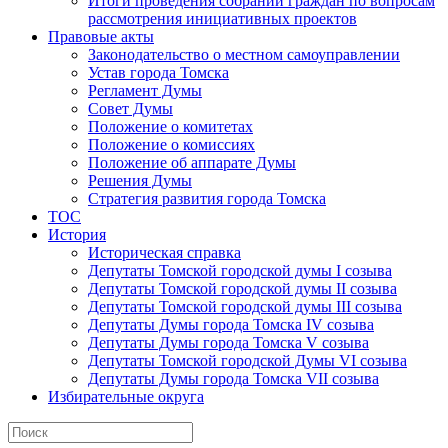
Итоги проведения собраний граждан по вопросам
рассмотрения инициативных проектов
Правовые акты
Законодательство о местном самоуправлении
Устав города Томска
Регламент Думы
Совет Думы
Положение о комитетах
Положение о комиссиях
Положение об аппарате Думы
Решения Думы
Стратегия развития города Томска
ТОС
История
Историческая справка
Депутаты Томской городской думы I созыва
Депутаты Томской городской думы II созыва
Депутаты Томской городской думы III созыва
Депутаты Думы города Томска IV созыва
Депутаты Думы города Томска V созыва
Депутаты Томской городской Думы VI созыва
Депутаты Думы города Томска VII созыва
Избирательные округа