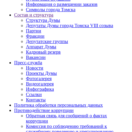
Информация о размещении заказов
Символы города Томска
Состав и структура
Структура Думы
Депутаты Думы города Томска VIII созыва
Партии
Фракции
Депутатские группы
Аппарат Думы
Кадровый резерв
Вакансии
Пресс-служба
Новости
Проекты Думы
Фотогалерея
Видеогалерея
Инфографика
Ссылки
Контакты
Политика обработки персональных данных
Прoтивoдeйствие кoрpупции
Обратная связь для сообщений о фактах
коррупции
Комиссия по соблюдению требований к
служебному поведению и урегулированию