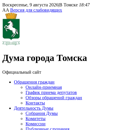
Воскресенье, 9 августа 2026
|
В Томске
18:47
A
A
Версия для слабовидящих
Дума
города Томска
Официальный сайт
Обращения граждан
Онлайн-приемная
График приема депутатов
Обзоры обращений граждан
Контакты
Деятельность Думы
Собрания Думы
Комитеты
Комиссии
Публичные слушания