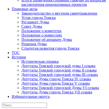
Итоги проведения собраний граждан по вопросам
рассмотрения инициативных проектов
Правовые акты
Законодательство о местном самоуправлении
Устав города Томска
Регламент Думы
Совет Думы
Положение о комитетах
Положение о комиссиях
Положение об аппарате Думы
Решения Думы
Стратегия развития города Томска
ТОС
История
Историческая справка
Депутаты Томской городской думы I созыва
Депутаты Томской городской думы II созыва
Депутаты Томской городской думы III созыва
Депутаты Думы города Томска IV созыва
Депутаты Думы города Томска V созыва
Депутаты Томской городской Думы VI созыва
Депутаты Думы города Томска VII созыва
Избирательные округа