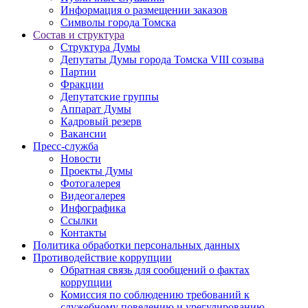
Информация о размещении заказов
Символы города Томска
Состав и структура
Структура Думы
Депутаты Думы города Томска VIII созыва
Партии
Фракции
Депутатские группы
Аппарат Думы
Кадровый резерв
Вакансии
Пресс-служба
Новости
Проекты Думы
Фотогалерея
Видеогалерея
Инфографика
Ссылки
Контакты
Политика обработки персональных данных
Прoтивoдeйствие кoрpупции
Обратная связь для сообщений о фактах
коррупции
Комиссия по соблюдению требований к
служебному поведению и урегулированию