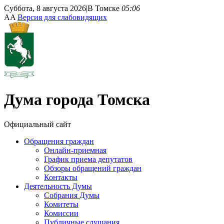
Суббота, 8 августа 2026
|
В Томске
05:06
A
A
Версия для слабовидящих
Дума
города Томска
Официальный сайт
Обращения граждан
Онлайн-приемная
График приема депутатов
Обзоры обращений граждан
Контакты
Деятельность Думы
Собрания Думы
Комитеты
Комиссии
Публичные слушания