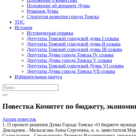
Положение о комиссиях
Положение об аппарате Думы
Решения Думы
Стратегия развития города Томска
ТОС
История
Историческая справка
Депутаты Томской городской думы I созыва
Депутаты Томской городской думы II созыва
Депутаты Томской городской думы III созыва
Депутаты Думы города Томска IV созыва
Депутаты Думы города Томска V созыва
Депутаты Томской городской Думы VI созыва
Депутаты Думы города Томска VII созыва
Избирательные округа
Повестка Комитет по бюджету, экономик
Архив повесток
1. О проекте решения Думы Города Томска «О бюджете муницип
Докладчик - Мальсагова Анна Сергеевна, и. о. заместителя Мэ
Содокладчик - Смольникова Людмила Владимировна, председа