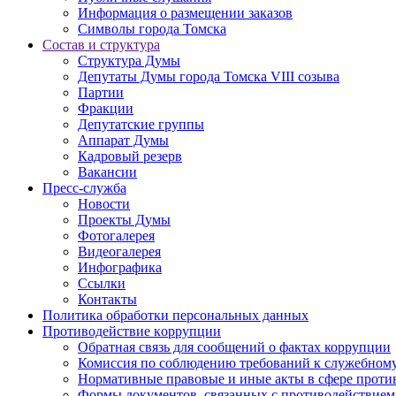
Информация о размещении заказов
Символы города Томска
Состав и структура
Структура Думы
Депутаты Думы города Томска VIII созыва
Партии
Фракции
Депутатские группы
Аппарат Думы
Кадровый резерв
Вакансии
Пресс-служба
Новости
Проекты Думы
Фотогалерея
Видеогалерея
Инфографика
Ссылки
Контакты
Политика обработки персональных данных
Прoтивoдeйствие кoрpупции
Обратная связь для сообщений о фактах коррупции
Комиссия по соблюдению требований к служебному
Нормативные правовые и иные акты в сфере проти
Формы документов, связанных с противодействием