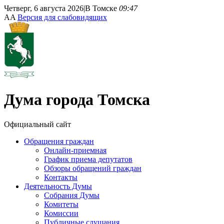
Четверг, 6 августа 2026
|
В Томске
09:47
A
A
Версия для слабовидящих
Дума
города Томска
Официальный сайт
Обращения граждан
Онлайн-приемная
График приема депутатов
Обзоры обращений граждан
Контакты
Деятельность Думы
Собрания Думы
Комитеты
Комиссии
Публичные слушания