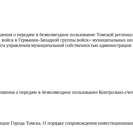
шения о передаче в безвозмездное пользование Томской регион
их войск в Германии-Западной группы войск» муниципальных 
ента управления муниципальной собственностью администрации 
ешения о передаче в безвозмездное пользование Контрольно-сче
рации Города Томска. О порядке сопровождения инвестиционных