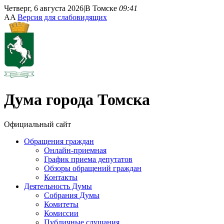
Четверг, 6 августа 2026
|
В Томске
09:41
A
A
Версия для слабовидящих
Дума
города Томска
Официальный сайт
Обращения граждан
Онлайн-приемная
График приема депутатов
Обзоры обращений граждан
Контакты
Деятельность Думы
Собрания Думы
Комитеты
Комиссии
Публичные слушания