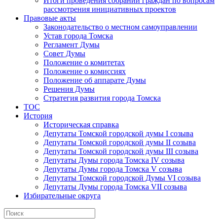
Итоги проведения собраний граждан по вопросам
рассмотрения инициативных проектов
Правовые акты
Законодательство о местном самоуправлении
Устав города Томска
Регламент Думы
Совет Думы
Положение о комитетах
Положение о комиссиях
Положение об аппарате Думы
Решения Думы
Стратегия развития города Томска
ТОС
История
Историческая справка
Депутаты Томской городской думы I созыва
Депутаты Томской городской думы II созыва
Депутаты Томской городской думы III созыва
Депутаты Думы города Томска IV созыва
Депутаты Думы города Томска V созыва
Депутаты Томской городской Думы VI созыва
Депутаты Думы города Томска VII созыва
Избирательные округа