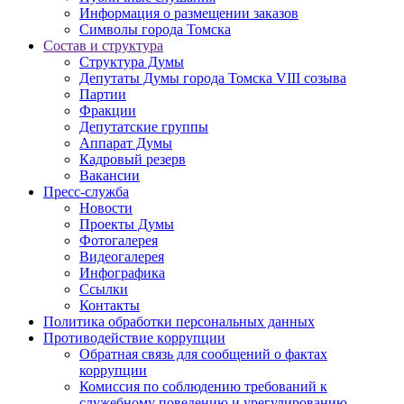
Информация о размещении заказов
Символы города Томска
Состав и структура
Структура Думы
Депутаты Думы города Томска VIII созыва
Партии
Фракции
Депутатские группы
Аппарат Думы
Кадровый резерв
Вакансии
Пресс-служба
Новости
Проекты Думы
Фотогалерея
Видеогалерея
Инфографика
Ссылки
Контакты
Политика обработки персональных данных
Прoтивoдeйствие кoрpупции
Обратная связь для сообщений о фактах
коррупции
Комиссия по соблюдению требований к
служебному поведению и урегулированию