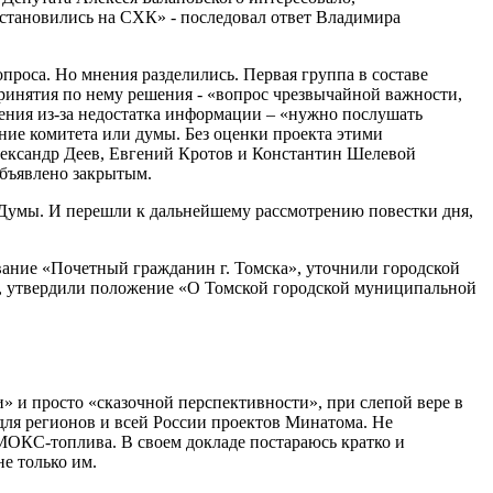
 остановились на СХК» - последовал ответ Владимира
роса. Но мнения разделились. Первая группа в составе
принятия по нему решения - «вопрос чрезвычайной важности,
дения из-за недостатка информации – «нужно послушать
ние комитета или думы. Без оценки проекта этими
Александр Деев, Евгений Кротов и Константин Шелевой
объявлено закрытым.
й Думы. И перешли к дальнейшему рассмотрению повестки дня,
вание «Почетный гражданин г. Томска», уточнили городской
», утвердили положение «О Томской городской муниципальной
 и просто «сказочной перспективности», при слепой вере в
для регионов и всей России проектов Минатома. Не
МОКС-топлива. В своем докладе постараюсь кратко и
е только им.