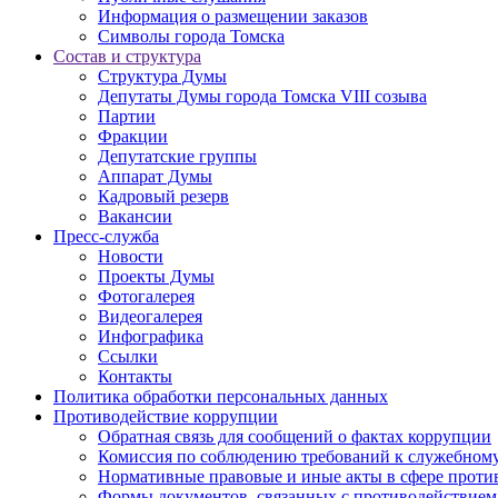
Информация о размещении заказов
Символы города Томска
Состав и структура
Структура Думы
Депутаты Думы города Томска VIII созыва
Партии
Фракции
Депутатские группы
Аппарат Думы
Кадровый резерв
Вакансии
Пресс-служба
Новости
Проекты Думы
Фотогалерея
Видеогалерея
Инфографика
Ссылки
Контакты
Политика обработки персональных данных
Прoтивoдeйствие кoрpупции
Обратная связь для сообщений о фактах коррупции
Комиссия по соблюдению требований к служебному
Нормативные правовые и иные акты в сфере проти
Формы документов, связанных с противодействием