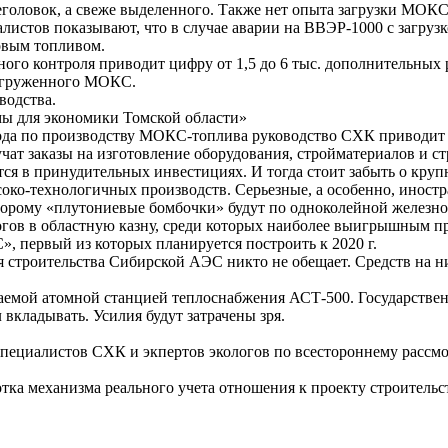
еголовок, а свеже выделенного. Также нет опыта загрузки МОК
истов показывают, что в случае аварии на ВВЭР-1000 с загрузк
новым топливом.
го контроля приводит цифру от 1,5 до 6 тыс. дополнительных 
загруженного МОКС.
водства.
для экономики Томской области»
вода по производству МОКС-топлива руководство СХК приводит 
т заказы на изготовление оборудования, стройматериалов и стр
ется в принудительных инвестициях. И тогда стоит забыть о кр
соко-технологичных производств. Серьезные, а особенно, иностр
орому «плутониевые бомбочки» будут по одноколейной железно
в в областную казну, среди которых наиболее выигрышным пред
, первый из которых планируется построить к 2020 г.
 строительства Сибирской АЭС никто не обещает. Средств на них
наемой атомной станцией теплоснабжения АСТ-500. Государствен
вкладывать. Усилия будут затрачены зря.
пециалистов СХК и экпертов экологов по всестороннему рассмо
тка механизма реального учета отношения к проекту строитель