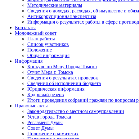
Методические материалы
Сведения о доходах, расходах, об имуществе и обяз
Антикоррупционная экспертиза
Информация о результатах работы в сфере противо
Контакты
Молодежный совет
План работы
Список участников
Положение
Общая информация
Информация
Конкурс по Мэру Города Томска
Отчет Мэра г. Томска
Сведения о результатах проверок
Сведения об исполнении бюджета
Юридическая информация
Кадровый резерв
Итоги проведения собраний граждан по вопросам 
Правовые акты
Законодательство о местном самоуправлении
Устав города Томска
Регламент Думы
Совет Думы
Положение о комитетах