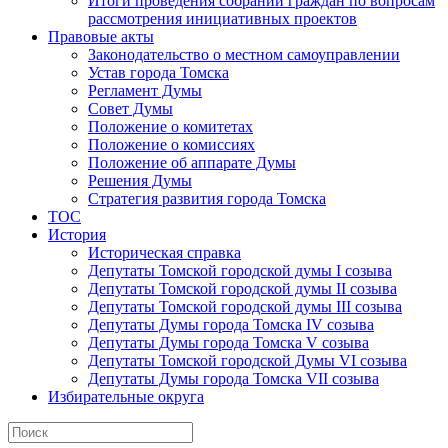
Итоги проведения собраний граждан по вопросам
рассмотрения инициативных проектов
Правовые акты
Законодательство о местном самоуправлении
Устав города Томска
Регламент Думы
Совет Думы
Положение о комитетах
Положение о комиссиях
Положение об аппарате Думы
Решения Думы
Стратегия развития города Томска
ТОС
История
Историческая справка
Депутаты Томской городской думы I созыва
Депутаты Томской городской думы II созыва
Депутаты Томской городской думы III созыва
Депутаты Думы города Томска IV созыва
Депутаты Думы города Томска V созыва
Депутаты Томской городской Думы VI созыва
Депутаты Думы города Томска VII созыва
Избирательные округа