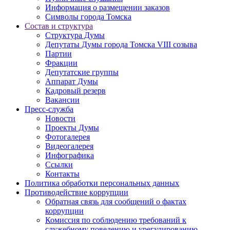
Информация о размещении заказов
Символы города Томска
Состав и структура
Структура Думы
Депутаты Думы города Томска VIII созыва
Партии
Фракции
Депутатские группы
Аппарат Думы
Кадровый резерв
Вакансии
Пресс-служба
Новости
Проекты Думы
Фотогалерея
Видеогалерея
Инфографика
Ссылки
Контакты
Политика обработки персональных данных
Прoтивoдeйствие кoрpупции
Обратная связь для сообщений о фактах
коррупции
Комиссия по соблюдению требований к
служебному поведению и урегулированию