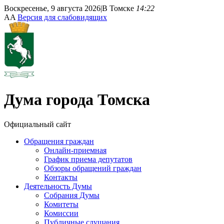
Воскресенье, 9 августа 2026
|
В Томске
14:22
A
A
Версия для слабовидящих
Дума
города Томска
Официальный сайт
Обращения граждан
Онлайн-приемная
График приема депутатов
Обзоры обращений граждан
Контакты
Деятельность Думы
Собрания Думы
Комитеты
Комиссии
Публичные слушания