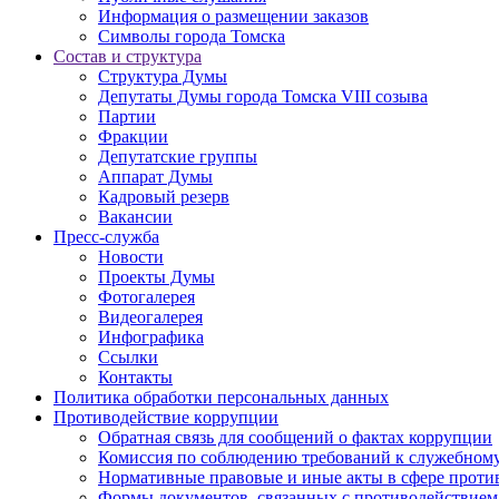
Информация о размещении заказов
Символы города Томска
Состав и структура
Структура Думы
Депутаты Думы города Томска VIII созыва
Партии
Фракции
Депутатские группы
Аппарат Думы
Кадровый резерв
Вакансии
Пресс-служба
Новости
Проекты Думы
Фотогалерея
Видеогалерея
Инфографика
Ссылки
Контакты
Политика обработки персональных данных
Прoтивoдeйствие кoрpупции
Обратная связь для сообщений о фактах коррупции
Комиссия по соблюдению требований к служебному
Нормативные правовые и иные акты в сфере проти
Формы документов, связанных с противодействием