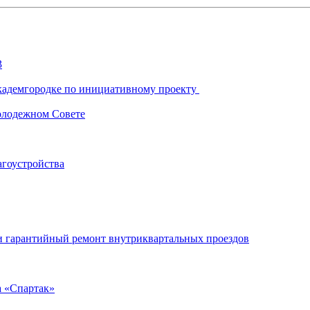
3
Академгородке по инициативному проекту
олодежном Совете
агоустройства
ли гарантийный ремонт внутриквартальных проездов
 «Спартак»