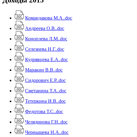
Командакова М.А..doc
Андреева О.В..doc
Коноплева Л.М..doc
Селезнева Н.Г..doc
Кудрявцева Е.А..doc
Маракин В.В..doc
Сидорович Е.Р..doc
Сметанина Т.А..doc
Тетеркина И.В..doc
Федотова Т.С..doc
Челядинова Г.Н..doc
Чернышева Н.А..doc