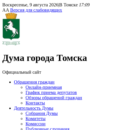
Воскресенье, 9 августа 2026
|
В Томске
17:09
A
A
Версия для слабовидящих
Дума
города Томска
Официальный сайт
Обращения граждан
Онлайн-приемная
График приема депутатов
Обзоры обращений граждан
Контакты
Деятельность Думы
Собрания Думы
Комитеты
Комиссии
Публичные слушания