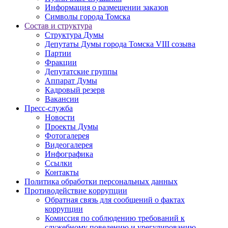
Информация о размещении заказов
Символы города Томска
Состав и структура
Структура Думы
Депутаты Думы города Томска VIII созыва
Партии
Фракции
Депутатские группы
Аппарат Думы
Кадровый резерв
Вакансии
Пресс-служба
Новости
Проекты Думы
Фотогалерея
Видеогалерея
Инфографика
Ссылки
Контакты
Политика обработки персональных данных
Прoтивoдeйствие кoрpупции
Обратная связь для сообщений о фактах
коррупции
Комиссия по соблюдению требований к
служебному поведению и урегулированию