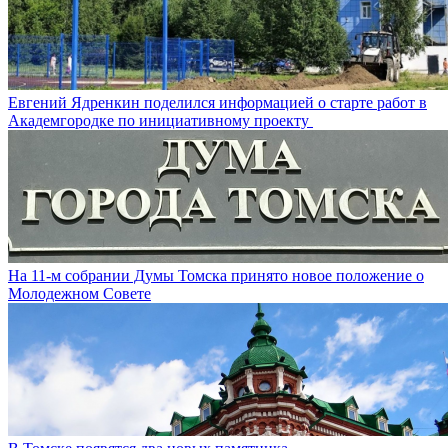
Евгений Ядренкин поделился информацией о старте работ в
Академгородке по инициативному проекту
На 11-м собрании Думы Томска принято новое положение о
Молодежном Совете