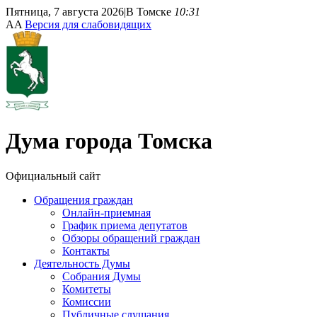
Пятница, 7 августа 2026
|
В Томске
10:31
A
A
Версия для слабовидящих
Дума
города Томска
Официальный сайт
Обращения граждан
Онлайн-приемная
График приема депутатов
Обзоры обращений граждан
Контакты
Деятельность Думы
Собрания Думы
Комитеты
Комиссии
Публичные слушания