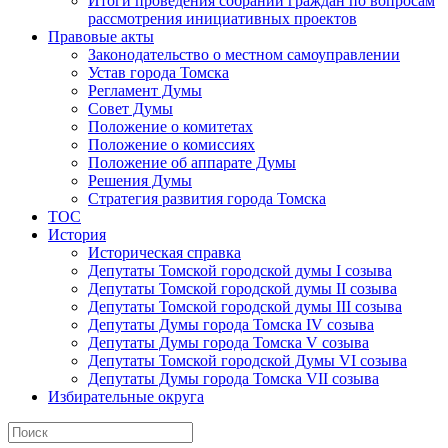
Итоги проведения собраний граждан по вопросам
рассмотрения инициативных проектов
Правовые акты
Законодательство о местном самоуправлении
Устав города Томска
Регламент Думы
Совет Думы
Положение о комитетах
Положение о комиссиях
Положение об аппарате Думы
Решения Думы
Стратегия развития города Томска
ТОС
История
Историческая справка
Депутаты Томской городской думы I созыва
Депутаты Томской городской думы II созыва
Депутаты Томской городской думы III созыва
Депутаты Думы города Томска IV созыва
Депутаты Думы города Томска V созыва
Депутаты Томской городской Думы VI созыва
Депутаты Думы города Томска VII созыва
Избирательные округа