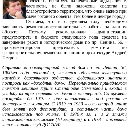
проекте на были учтены некоторые виды работ. В
частности, не были заложены средства на
благоустройство территории, что очень важно при
сдаче готового объекта, тем более в центре города.
Считаем, что в следующем году необходимо
завершить ремонтно-восстановительные работы на данном
объекте. Поэтому рекомендовали администрации
предусмотреть в бюджете следующего года средства на
завершение работ в историческом доме по пр. Ленина, 56, -
прокомментировал председатель комитета по
градостроительству, землепользованию и архитектуре Андрей
Петров.
Справка:
многоквартирный жилой дом по пр. Ленина, 56,
1900-го года постройки, является объектом культурного
наследия деревянного зодчества федерального значения,
построен как «доходный дом». Первоначально принадлежал
томской мещанке Ирине Степановне Семеновой и входил в
усадьбу из трех деревянных домов и мастерской. Со времени
постройки до 1919 г. дом использовался под различные
мастерские и конторы. С 1919 по 1930 – весь второй этаж
был занят под фотостудию, а остальная часть дома
использовалась под жилье. В 1970-х гг. 1 и 2 этажи
использовались как жилье (10 квартир), а с 1978 – цокольный
этаж занимал клуб ДОСААФ.