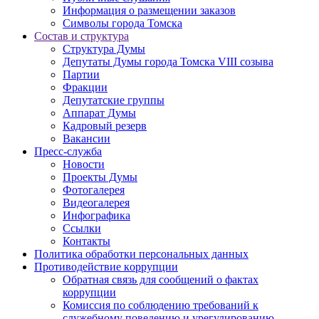
Информация о размещении заказов
Символы города Томска
Состав и структура
Структура Думы
Депутаты Думы города Томска VIII созыва
Партии
Фракции
Депутатские группы
Аппарат Думы
Кадровый резерв
Вакансии
Пресс-служба
Новости
Проекты Думы
Фотогалерея
Видеогалерея
Инфографика
Ссылки
Контакты
Политика обработки персональных данных
Прoтивoдeйствие кoрpупции
Обратная связь для сообщений о фактах
коррупции
Комиссия по соблюдению требований к
служебному поведению и урегулированию