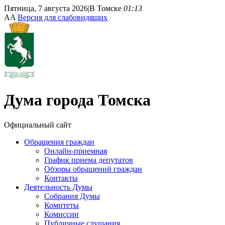
Пятница, 7 августа 2026
|
В Томске
01:13
A
A
Версия для слабовидящих
Дума
города Томска
Официальный сайт
Обращения граждан
Онлайн-приемная
График приема депутатов
Обзоры обращений граждан
Контакты
Деятельность Думы
Собрания Думы
Комитеты
Комиссии
Публичные слушания