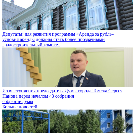
Депутаты: для развития программы «Аренда за рубль»
условия аренды должны стать более прозрачными
градостроительный комитет
Из выступления председателя Думы города Томска Сергея
Панова перед началом 43 собрания
собрание думы
Больше новостей