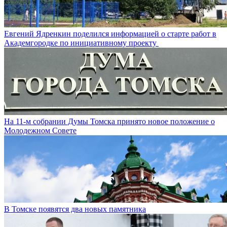
Евгений Ядренкин поделился информацией о старте работ в
Академгородке по инициативному проекту
На 11-м собрании Думы Томска принято новое положение о
Молодежном Совете
В Томске появятся два новых памятника