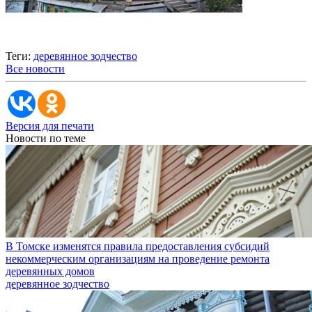
Теги:
деревянное зодчество
Все новости
Версия для печати
Новости по теме
В Томске изменятся правила предоставления субсидий
некоммерческим организациям на проведение ремонта
деревянных домов
деревянное зодчество