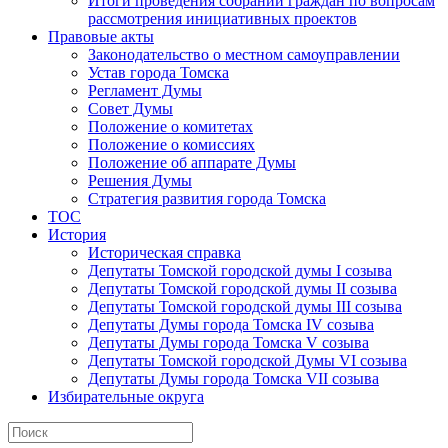
Итоги проведения собраний граждан по вопросам
рассмотрения инициативных проектов
Правовые акты
Законодательство о местном самоуправлении
Устав города Томска
Регламент Думы
Совет Думы
Положение о комитетах
Положение о комиссиях
Положение об аппарате Думы
Решения Думы
Стратегия развития города Томска
ТОС
История
Историческая справка
Депутаты Томской городской думы I созыва
Депутаты Томской городской думы II созыва
Депутаты Томской городской думы III созыва
Депутаты Думы города Томска IV созыва
Депутаты Думы города Томска V созыва
Депутаты Томской городской Думы VI созыва
Депутаты Думы города Томска VII созыва
Избирательные округа