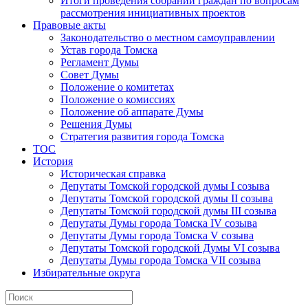
Итоги проведения собраний граждан по вопросам
рассмотрения инициативных проектов
Правовые акты
Законодательство о местном самоуправлении
Устав города Томска
Регламент Думы
Совет Думы
Положение о комитетах
Положение о комиссиях
Положение об аппарате Думы
Решения Думы
Стратегия развития города Томска
ТОС
История
Историческая справка
Депутаты Томской городской думы I созыва
Депутаты Томской городской думы II созыва
Депутаты Томской городской думы III созыва
Депутаты Думы города Томска IV созыва
Депутаты Думы города Томска V созыва
Депутаты Томской городской Думы VI созыва
Депутаты Думы города Томска VII созыва
Избирательные округа