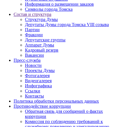
Информация о размещении заказов
Символы города Томска
Состав и структура
Структура Думы
Депутаты Думы города Томска VIII созыва
Партии
Фракции
Депутатские группы
Аппарат Думы
Кадровый резерв
Вакансии
Пресс-служба
Новости
Проекты Думы
Фотогалерея
Видеогалерея
Инфографика
Ссылки
Контакты
Политика обработки персональных данных
Прoтивoдeйствие кoрpупции
Обратная связь для сообщений о фактах
коррупции
Комиссия по соблюдению требований к
служебному поведению и урегулированию