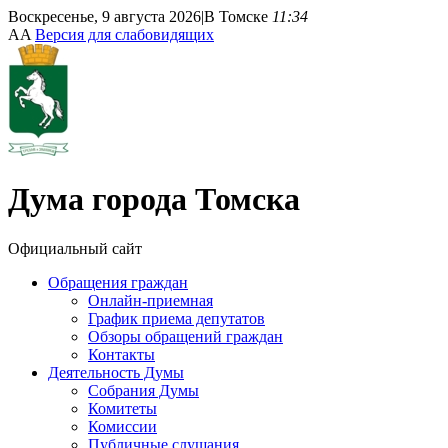
Воскресенье, 9 августа 2026
|
В Томске
11:34
A
A
Версия для слабовидящих
Дума
города Томска
Официальный сайт
Обращения граждан
Онлайн-приемная
График приема депутатов
Обзоры обращений граждан
Контакты
Деятельность Думы
Собрания Думы
Комитеты
Комиссии
Публичные слушания