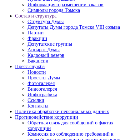
Информация о размещении заказов
Символы города Томска
Состав и структура
Структура Думы
Депутаты Думы города Томска VIII созыва
Партии
Фракции
Депутатские группы
Аппарат Думы
Кадровый резерв
Вакансии
Пресс-служба
Новости
Проекты Думы
Фотогалерея
Видеогалерея
Инфографика
Ссылки
Контакты
Политика обработки персональных данных
Прoтивoдeйствие кoрpупции
Обратная связь для сообщений о фактах
коррупции
Комиссия по соблюдению требований к
служебному поведению и урегулированию