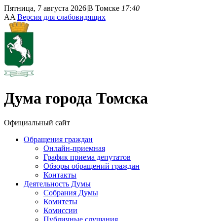
Пятница, 7 августа 2026
|
В Томске
17:40
A
A
Версия для слабовидящих
Дума
города Томска
Официальный сайт
Обращения граждан
Онлайн-приемная
График приема депутатов
Обзоры обращений граждан
Контакты
Деятельность Думы
Собрания Думы
Комитеты
Комиссии
Публичные слушания