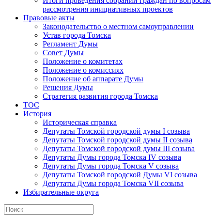
Итоги проведения собраний граждан по вопросам
рассмотрения инициативных проектов
Правовые акты
Законодательство о местном самоуправлении
Устав города Томска
Регламент Думы
Совет Думы
Положение о комитетах
Положение о комиссиях
Положение об аппарате Думы
Решения Думы
Стратегия развития города Томска
ТОС
История
Историческая справка
Депутаты Томской городской думы I созыва
Депутаты Томской городской думы II созыва
Депутаты Томской городской думы III созыва
Депутаты Думы города Томска IV созыва
Депутаты Думы города Томска V созыва
Депутаты Томской городской Думы VI созыва
Депутаты Думы города Томска VII созыва
Избирательные округа