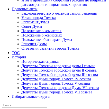
Итоги проведения собраний граждан по вопросам
рассмотрения инициативных проектов
Правовые акты
Законодательство о местном самоуправлении
Устав города Томска
Регламент Думы
Совет Думы
Положение о комитетах
Положение о комиссиях
Положение об аппарате Думы
Решения Думы
Стратегия развития города Томска
ТОС
История
Историческая справка
Депутаты Томской городской думы I созыва
Депутаты Томской городской думы II созыва
Депутаты Томской городской думы III созыва
Депутаты Думы города Томска IV созыва
Депутаты Думы города Томска V созыва
Депутаты Томской городской Думы VI созыва
Депутаты Думы города Томска VII созыва
Избирательные округа