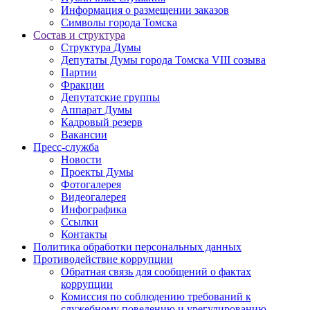
Информация о размещении заказов
Символы города Томска
Состав и структура
Структура Думы
Депутаты Думы города Томска VIII созыва
Партии
Фракции
Депутатские группы
Аппарат Думы
Кадровый резерв
Вакансии
Пресс-служба
Новости
Проекты Думы
Фотогалерея
Видеогалерея
Инфографика
Ссылки
Контакты
Политика обработки персональных данных
Прoтивoдeйствие кoрpупции
Обратная связь для сообщений о фактах
коррупции
Комиссия по соблюдению требований к
служебному поведению и урегулированию