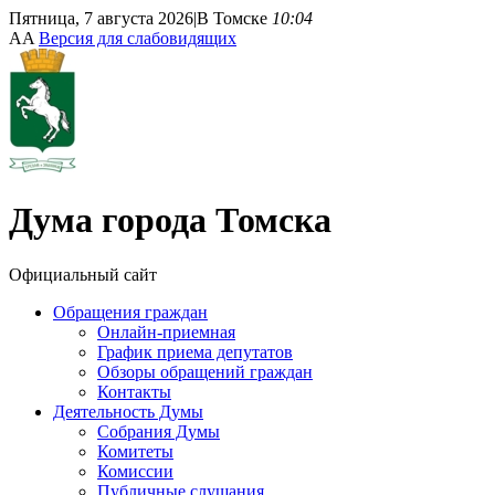
Пятница, 7 августа 2026
|
В Томске
10:04
A
A
Версия для слабовидящих
Дума
города Томска
Официальный сайт
Обращения граждан
Онлайн-приемная
График приема депутатов
Обзоры обращений граждан
Контакты
Деятельность Думы
Собрания Думы
Комитеты
Комиссии
Публичные слушания