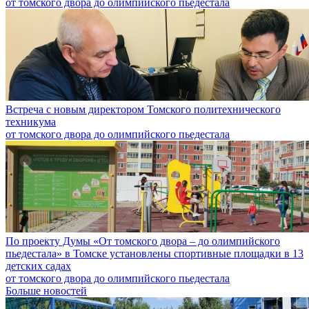
от томского двора до олимпийского пьедестала
Встреча с новым директором Томского политехнического
техникума
от томского двора до олимпийского пьедестала
По проекту Думы «От томского двора – до олимпийского
пьедестала» в Томске установлены спортивные площадки в 13
детских садах
от томского двора до олимпийского пьедестала
Больше новостей