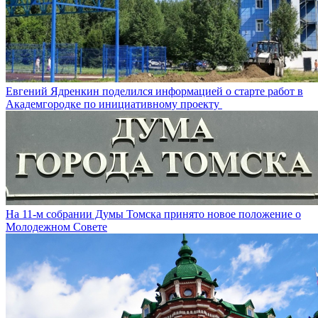
Евгений Ядренкин поделился информацией о старте работ в
Академгородке по инициативному проекту
На 11-м собрании Думы Томска принято новое положение о
Молодежном Совете