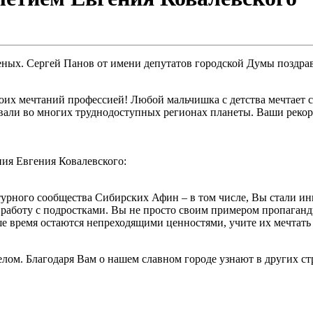
еных. Сергей Панов от имени депутатов городской Думы поздра
воих мечтаний профессией! Любой мальчишка с детства мечтает 
ывали во многих труднодоступных регионах планеты. Ваши рекор
ия Евгения Ковалевского:
льтурного сообщества Сибирских Афин – в том числе, Вы стали 
 работу с подростками. Вы не просто своим примером пропаганд
ше время остаются непреходящими ценностями, учите их мечтать
елом. Благодаря Вам о нашем славном городе узнают в других ст