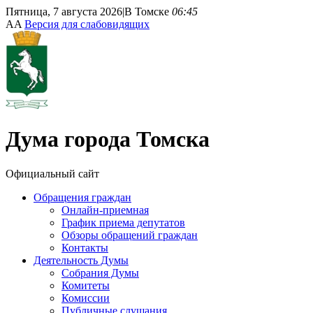
Пятница, 7 августа 2026
|
В Томске
06:45
A
A
Версия для слабовидящих
Дума
города Томска
Официальный сайт
Обращения граждан
Онлайн-приемная
График приема депутатов
Обзоры обращений граждан
Контакты
Деятельность Думы
Собрания Думы
Комитеты
Комиссии
Публичные слушания