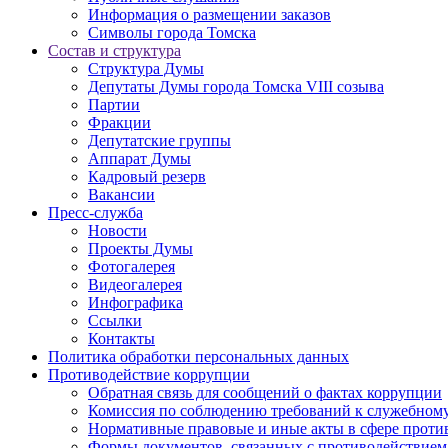
Информация о размещении заказов
Символы города Томска
Состав и структура
Структура Думы
Депутаты Думы города Томска VIII созыва
Партии
Фракции
Депутатские группы
Аппарат Думы
Кадровый резерв
Вакансии
Пресс-служба
Новости
Проекты Думы
Фотогалерея
Видеогалерея
Инфографика
Ссылки
Контакты
Политика обработки персональных данных
Прoтивoдeйствие кoрpупции
Обратная связь для сообщений о фактах коррупции
Комиссия по соблюдению требований к служебному
Нормативные правовые и иные акты в сфере проти
Формы документов, связанных с противодействием