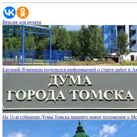
Версия для печати
Евгений Ядренкин поделился информацией о старте работ в 
На 11-м собрании Думы Томска принято новое положение о М