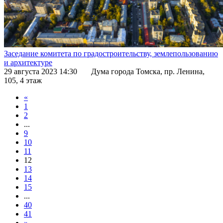
Заседание комитета по градостроительству, землепользованию
и архитектуре
29 августа 2023 14:30
Дума города Томска, пр. Ленина,
105, 4 этаж
«
1
2
...
9
10
11
12
13
14
15
...
40
41
»