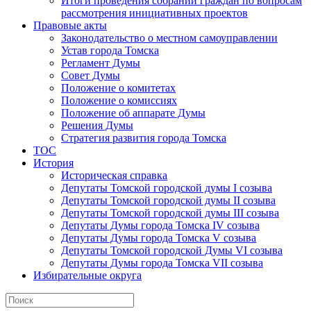
Итоги проведения собраний граждан по вопросам
рассмотрения инициативных проектов
Правовые акты
Законодательство о местном самоуправлении
Устав города Томска
Регламент Думы
Совет Думы
Положение о комитетах
Положение о комиссиях
Положение об аппарате Думы
Решения Думы
Стратегия развития города Томска
ТОС
История
Историческая справка
Депутаты Томской городской думы I созыва
Депутаты Томской городской думы II созыва
Депутаты Томской городской думы III созыва
Депутаты Думы города Томска IV созыва
Депутаты Думы города Томска V созыва
Депутаты Томской городской Думы VI созыва
Депутаты Думы города Томска VII созыва
Избирательные округа