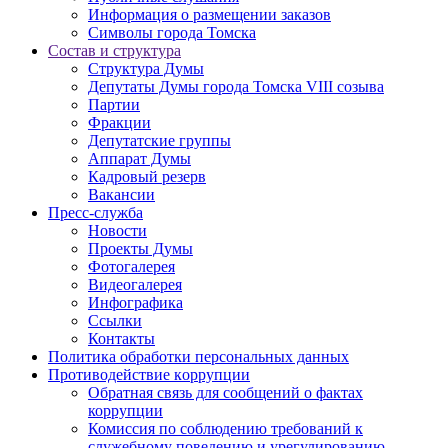
Информация о размещении заказов
Символы города Томска
Состав и структура
Структура Думы
Депутаты Думы города Томска VIII созыва
Партии
Фракции
Депутатские группы
Аппарат Думы
Кадровый резерв
Вакансии
Пресс-служба
Новости
Проекты Думы
Фотогалерея
Видеогалерея
Инфографика
Ссылки
Контакты
Политика обработки персональных данных
Прoтивoдeйствие кoрpупции
Обратная связь для сообщений о фактах
коррупции
Комиссия по соблюдению требований к
служебному поведению и урегулированию