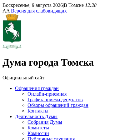
Воскресенье, 9 августа 2026
|
В Томске
12:28
A
A
Версия для слабовидящих
Дума
города Томска
Официальный сайт
Обращения граждан
Онлайн-приемная
График приема депутатов
Обзоры обращений граждан
Контакты
Деятельность Думы
Собрания Думы
Комитеты
Комиссии
Публичные слушания