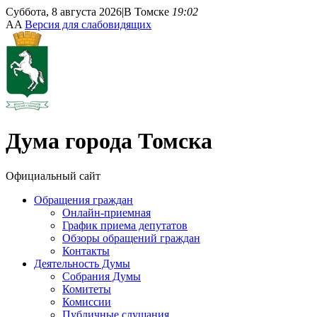
Суббота, 8 августа 2026
|
В Томске
19:02
A
A
Версия для слабовидящих
Дума
города Томска
Официальный сайт
Обращения граждан
Онлайн-приемная
График приема депутатов
Обзоры обращений граждан
Контакты
Деятельность Думы
Собрания Думы
Комитеты
Комиссии
Публичные слушания