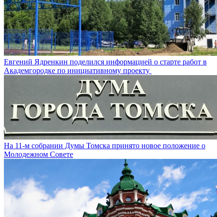
Евгений Ядренкин поделился информацией о старте работ в
Академгородке по инициативному проекту
На 11-м собрании Думы Томска принято новое положение о
Молодежном Совете