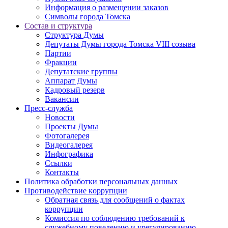
Информация о размещении заказов
Символы города Томска
Состав и структура
Структура Думы
Депутаты Думы города Томска VIII созыва
Партии
Фракции
Депутатские группы
Аппарат Думы
Кадровый резерв
Вакансии
Пресс-служба
Новости
Проекты Думы
Фотогалерея
Видеогалерея
Инфографика
Ссылки
Контакты
Политика обработки персональных данных
Прoтивoдeйствие кoрpупции
Обратная связь для сообщений о фактах
коррупции
Комиссия по соблюдению требований к
служебному поведению и урегулированию