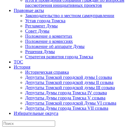
Итоги проведения собраний граждан по вопросам
рассмотрения инициативных проектов
Правовые акты
Законодательство о местном самоуправлении
Устав города Томска
Регламент Думы
Совет Думы
Положение о комитетах
Положение о комиссиях
Положение об аппарате Думы
Решения Думы
Стратегия развития города Томска
ТОС
История
Историческая справка
Депутаты Томской городской думы I созыва
Депутаты Томской городской думы II созыва
Депутаты Томской городской думы III созыва
Депутаты Думы города Томска IV созыва
Депутаты Думы города Томска V созыва
Депутаты Томской городской Думы VI созыва
Депутаты Думы города Томска VII созыва
Избирательные округа