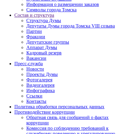
Информация о размещении заказов
Символы города Томска
Состав и структура
Структура Думы
Депутаты Думы города Томска VIII созыва
Партии
Фракции
Депутатские группы
Аппарат Думы
Кадровый резерв
Вакансии
Пресс-служба
Новости
Проекты Думы
Фотогалерея
Видеогалерея
Инфографика
Ссылки
Контакты
Политика обработки персональных данных
Прoтивoдeйствие кoрpупции
Обратная связь для сообщений о фактах
коррупции
Комиссия по соблюдению требований к
служебному поведению и урегулированию