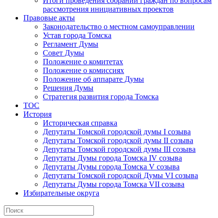
Итоги проведения собраний граждан по вопросам
рассмотрения инициативных проектов
Правовые акты
Законодательство о местном самоуправлении
Устав города Томска
Регламент Думы
Совет Думы
Положение о комитетах
Положение о комиссиях
Положение об аппарате Думы
Решения Думы
Стратегия развития города Томска
ТОС
История
Историческая справка
Депутаты Томской городской думы I созыва
Депутаты Томской городской думы II созыва
Депутаты Томской городской думы III созыва
Депутаты Думы города Томска IV созыва
Депутаты Думы города Томска V созыва
Депутаты Томской городской Думы VI созыва
Депутаты Думы города Томска VII созыва
Избирательные округа