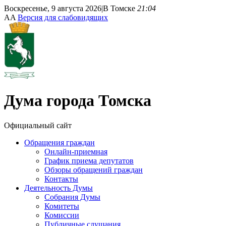
Воскресенье, 9 августа 2026
|
В Томске
21:04
A
A
Версия для слабовидящих
Дума
города Томска
Официальный сайт
Обращения граждан
Онлайн-приемная
График приема депутатов
Обзоры обращений граждан
Контакты
Деятельность Думы
Собрания Думы
Комитеты
Комиссии
Публичные слушания