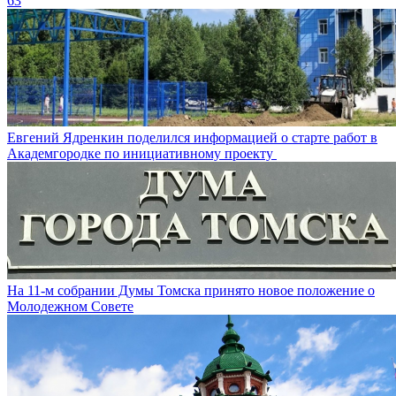
63
Евгений Ядренкин поделился информацией о старте работ в
Академгородке по инициативному проекту
На 11-м собрании Думы Томска принято новое положение о
Молодежном Совете