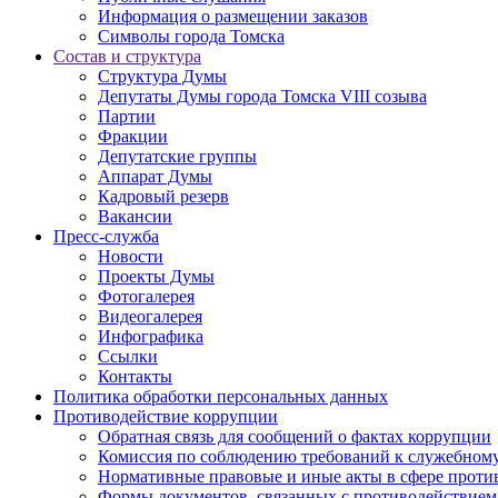
Информация о размещении заказов
Символы города Томска
Состав и структура
Структура Думы
Депутаты Думы города Томска VIII созыва
Партии
Фракции
Депутатские группы
Аппарат Думы
Кадровый резерв
Вакансии
Пресс-служба
Новости
Проекты Думы
Фотогалерея
Видеогалерея
Инфографика
Ссылки
Контакты
Политика обработки персональных данных
Прoтивoдeйствие кoрpупции
Обратная связь для сообщений о фактах коррупции
Комиссия по соблюдению требований к служебному
Нормативные правовые и иные акты в сфере проти
Формы документов, связанных с противодействием