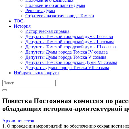
Положение о комиссиях
Положение об аппарате Думы
Решения Думы
Стратегия развития города Томска
ТОС
История
Историческая справка
Депутаты Томской городской думы I созыва
Депутаты Томской городской думы II созыва
Депутаты Томской городской думы III созыва
Депутаты Думы города Томска IV созыва
Депутаты Думы города Томска V созыва
Депутаты Томской городской Думы VI созыва
Депутаты Думы города Томска VII созыва
Избирательные округа
Повестка Постоянная комиссия по расс
обладающих историко-архитектурной це
Архив повесток
1. О проведении мероприятий по обеспечению сохранности не