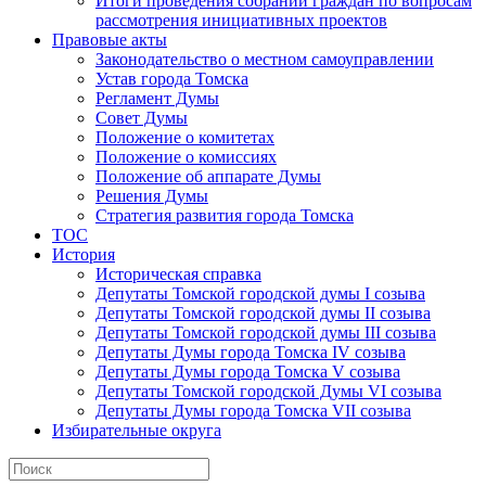
Итоги проведения собраний граждан по вопросам
рассмотрения инициативных проектов
Правовые акты
Законодательство о местном самоуправлении
Устав города Томска
Регламент Думы
Совет Думы
Положение о комитетах
Положение о комиссиях
Положение об аппарате Думы
Решения Думы
Стратегия развития города Томска
ТОС
История
Историческая справка
Депутаты Томской городской думы I созыва
Депутаты Томской городской думы II созыва
Депутаты Томской городской думы III созыва
Депутаты Думы города Томска IV созыва
Депутаты Думы города Томска V созыва
Депутаты Томской городской Думы VI созыва
Депутаты Думы города Томска VII созыва
Избирательные округа