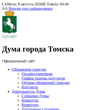
Суббота, 8 августа 2026
|
В Томске
04:46
A
A
Версия для слабовидящих
Дума
города Томска
Официальный сайт
Обращения граждан
Онлайн-приемная
График приема депутатов
Обзоры обращений граждан
Контакты
Деятельность Думы
Собрания Думы
Комитеты
Комиссии
Публичные слушания