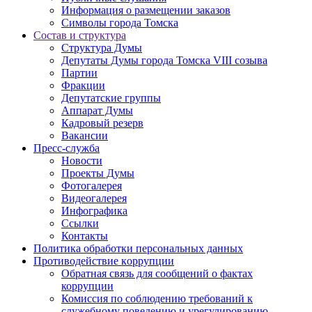
Информация о размещении заказов
Символы города Томска
Состав и структура
Структура Думы
Депутаты Думы города Томска VIII созыва
Партии
Фракции
Депутатские группы
Аппарат Думы
Кадровый резерв
Вакансии
Пресс-служба
Новости
Проекты Думы
Фотогалерея
Видеогалерея
Инфографика
Ссылки
Контакты
Политика обработки персональных данных
Прoтивoдeйствие кoрpупции
Обратная связь для сообщений о фактах
коррупции
Комиссия по соблюдению требований к
служебному поведению и урегулированию