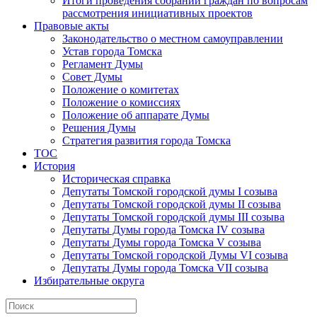
Итоги проведения собраний граждан по вопросам
рассмотрения инициативных проектов
Правовые акты
Законодательство о местном самоуправлении
Устав города Томска
Регламент Думы
Совет Думы
Положение о комитетах
Положение о комиссиях
Положение об аппарате Думы
Решения Думы
Стратегия развития города Томска
ТОС
История
Историческая справка
Депутаты Томской городской думы I созыва
Депутаты Томской городской думы II созыва
Депутаты Томской городской думы III созыва
Депутаты Думы города Томска IV созыва
Депутаты Думы города Томска V созыва
Депутаты Томской городской Думы VI созыва
Депутаты Думы города Томска VII созыва
Избирательные округа