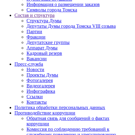
Информация о размещении заказов
Символы города Томска
Состав и структура
Структура Думы
Депутаты Думы города Томска VIII созыва
Партии
Фракции
Депутатские группы
Аппарат Думы
Кадровый резерв
Вакансии
Пресс-служба
Новости
Проекты Думы
Фотогалерея
Видеогалерея
Инфографика
Ссылки
Контакты
Политика обработки персональных данных
Прoтивoдeйствие кoрpупции
Обратная связь для сообщений о фактах
коррупции
Комиссия по соблюдению требований к
служебному поведению и урегулированию