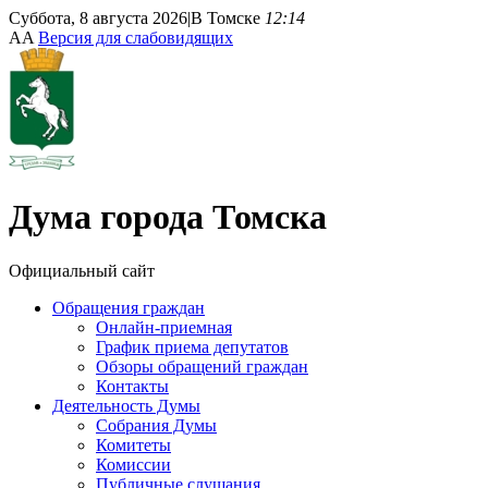
Суббота, 8 августа 2026
|
В Томске
12:14
A
A
Версия для слабовидящих
Дума
города Томска
Официальный сайт
Обращения граждан
Онлайн-приемная
График приема депутатов
Обзоры обращений граждан
Контакты
Деятельность Думы
Собрания Думы
Комитеты
Комиссии
Публичные слушания