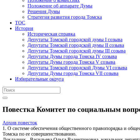
Положение о комиссиях
Положение об аппарате Думы
Решения Думы
Стратегия развития города Томска
ТОС
История
Историческая справка
Депутаты Томской городской думы I созыва
Депутаты Томской городской думы II созыва
Депутаты Томской городской думы III созыва
Депутаты Думы города Томска IV созыва
Депутаты Думы города Томска V созыва
Депутаты Томской городской Думы VI созыва
Депутаты Думы города Томска VII созыва
Избирательные округа
Повестка Комитет по социальным вопро
Архив повесток
1. О системе обеспечения общественного правопорядка и общ
Томска по ее совершенствованию.
Докладчик - Васильева Ольга Валентиновна, начальник департ