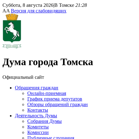
Суббота, 8 августа 2026
|
В Томске
21:28
A
A
Версия для слабовидящих
Дума
города Томска
Официальный сайт
Обращения граждан
Онлайн-приемная
График приема депутатов
Обзоры обращений граждан
Контакты
Деятельность Думы
Собрания Думы
Комитеты
Комиссии
Публичные слушания