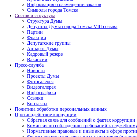
Информация о размещении заказов
Символы города Томска
Состав и структура
Структура Думы
Депутаты Думы города Томска VIII созыва
Партии
Фракции
Депутатские группы
Аппарат Думы
Кадровый резерв
Вакансии
Пресс-служба
Новости
Проекты Думы
Фотогалерея
Видеогалерея
Инфографика
Ссылки
Контакты
Политика обработки персональных данных
Прoтивoдeйствие кoрpупции
Обратная связь для сообщений о фактах коррупции
Комиссия по соблюдению требований к служебному
Нормативные правовые и иные акты в сфере проти
Формы документов, связанных с противодействием