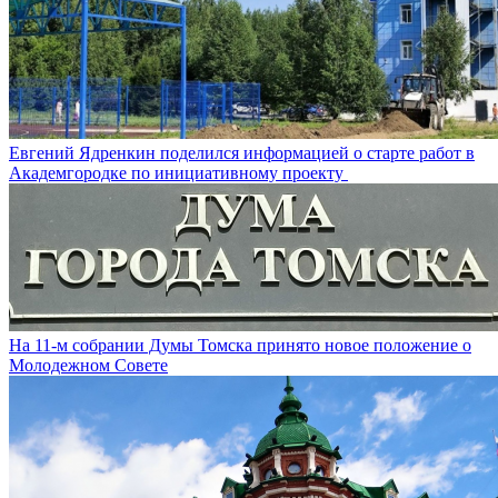
Евгений Ядренкин поделился информацией о старте работ в
Академгородке по инициативному проекту
На 11-м собрании Думы Томска принято новое положение о
Молодежном Совете