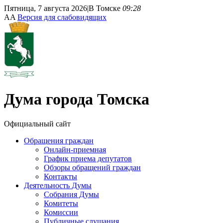
Пятница, 7 августа 2026
|
В Томске
09:28
A
A
Версия для слабовидящих
Дума
города Томска
Официальный сайт
Обращения граждан
Онлайн-приемная
График приема депутатов
Обзоры обращений граждан
Контакты
Деятельность Думы
Собрания Думы
Комитеты
Комиссии
Публичные слушания