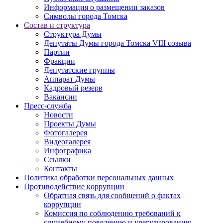
Информация о размещении заказов
Символы города Томска
Состав и структура
Структура Думы
Депутаты Думы города Томска VIII созыва
Партии
Фракции
Депутатские группы
Аппарат Думы
Кадровый резерв
Вакансии
Пресс-служба
Новости
Проекты Думы
Фотогалерея
Видеогалерея
Инфографика
Ссылки
Контакты
Политика обработки персональных данных
Прoтивoдeйствие кoрpупции
Обратная связь для сообщений о фактах
коррупции
Комиссия по соблюдению требований к
служебному поведению и урегулированию