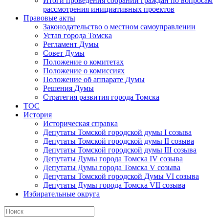
Итоги проведения собраний граждан по вопросам
рассмотрения инициативных проектов
Правовые акты
Законодательство о местном самоуправлении
Устав города Томска
Регламент Думы
Совет Думы
Положение о комитетах
Положение о комиссиях
Положение об аппарате Думы
Решения Думы
Стратегия развития города Томска
ТОС
История
Историческая справка
Депутаты Томской городской думы I созыва
Депутаты Томской городской думы II созыва
Депутаты Томской городской думы III созыва
Депутаты Думы города Томска IV созыва
Депутаты Думы города Томска V созыва
Депутаты Томской городской Думы VI созыва
Депутаты Думы города Томска VII созыва
Избирательные округа