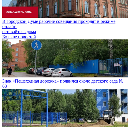
В городской Думе рабочие совещания проходят в режиме
онлайн
оставайтесь дома
Больше новостей
Знак «Пешеходная дорожка» появился около детского сада №
63