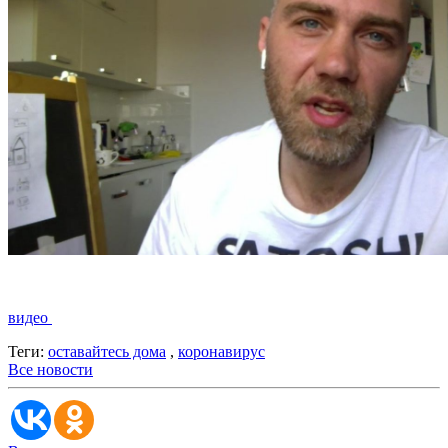
видео
Теги:
оставайтесь дома
,
коронавирус
Все новости