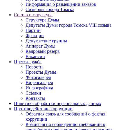
Информация о размещении заказов
Символы города Томска
Состав и структура
Структура Думы
Депутаты Думы города Томска VIII созыва
Партии
Фракции
Депутатские группы
Аппарат Думы
Кадровый резерв
Вакансии
Пресс-служба
Новости
Проекты Думы
Фотогалерея
Видеогалерея
Инфографика
Ссылки
Контакты
Политика обработки персональных данных
Прoтивoдeйствие кoрpупции
Обратная связь для сообщений о фактах
коррупции
Комиссия по соблюдению требований к
служебному поведению и урегулированию