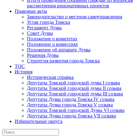
Итоги проведения собраний граждан по вопросам
рассмотрения инициативных проектов
Правовые акты
Законодательство о местном самоуправлении
Устав города Томска
Регламент Думы
Совет Думы
Положение о комитетах
Положение о комиссиях
Положение об аппарате Думы
Решения Думы
Стратегия развития города Томска
ТОС
История
Историческая справка
Депутаты Томской городской думы I созыва
Депутаты Томской городской думы II созыва
Депутаты Томской городской думы III созыва
Депутаты Думы города Томска IV созыва
Депутаты Думы города Томска V созыва
Депутаты Томской городской Думы VI созыва
Депутаты Думы города Томска VII созыва
Избирательные округа