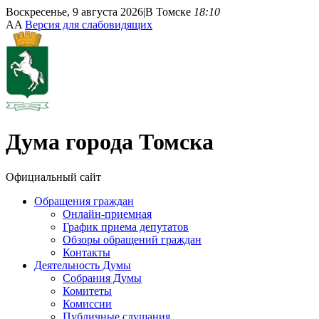
Воскресенье, 9 августа 2026
|
В Томске
18:10
A
A
Версия для слабовидящих
Дума
города Томска
Официальный сайт
Обращения граждан
Онлайн-приемная
График приема депутатов
Обзоры обращений граждан
Контакты
Деятельность Думы
Собрания Думы
Комитеты
Комиссии
Публичные слушания