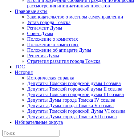
Итоги проведения собраний граждан по вопросам
рассмотрения инициативных проектов
Правовые акты
Законодательство о местном самоуправлении
Устав города Томска
Регламент Думы
Совет Думы
Положение о комитетах
Положение о комиссиях
Положение об аппарате Думы
Решения Думы
Стратегия развития города Томска
ТОС
История
Историческая справка
Депутаты Томской городской думы I созыва
Депутаты Томской городской думы II созыва
Депутаты Томской городской думы III созыва
Депутаты Думы города Томска IV созыва
Депутаты Думы города Томска V созыва
Депутаты Томской городской Думы VI созыва
Депутаты Думы города Томска VII созыва
Избирательные округа