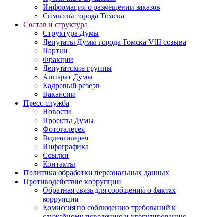
Информация о размещении заказов
Символы города Томска
Состав и структура
Структура Думы
Депутаты Думы города Томска VIII созыва
Партии
Фракции
Депутатские группы
Аппарат Думы
Кадровый резерв
Вакансии
Пресс-служба
Новости
Проекты Думы
Фотогалерея
Видеогалерея
Инфографика
Ссылки
Контакты
Политика обработки персональных данных
Прoтивoдeйствие кoрpупции
Обратная связь для сообщений о фактах
коррупции
Комиссия по соблюдению требований к
служебному поведению и урегулированию