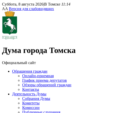
Суббота, 8 августа 2026
|
В Томске
11:14
A
A
Версия для слабовидящих
Дума
города Томска
Официальный сайт
Обращения граждан
Онлайн-приемная
График приема депутатов
Обзоры обращений граждан
Контакты
Деятельность Думы
Собрания Думы
Комитеты
Комиссии
Публичные слушания