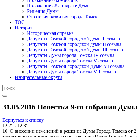
Положение о комиссиях
Положение об аппарате Думы
Решения Думы
Стратегия развития города Томска
ТОС
История
Историческая справка
Депутаты Томской городской думы I созыва
Депутаты Томской городской думы II созыва
Депутаты Томской городской думы III созыва
Депутаты Думы города Томска IV созыва
Депутаты Думы города Томска V созыва
Депутаты Томской городской Думы VI созыва
Депутаты Думы города Томска VII созыва
Избирательные округа
31.05.2016 Повестка 9-го собрания Думы 
Вернуться к списку
12:25 - 12:35
10. О внесении изменений в решение Думы Города Томска от 
территории муниципального образования «Город Томск» (в ча