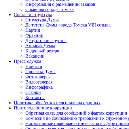
Информация о размещении заказов
Символы города Томска
Состав и структура
Структура Думы
Депутаты Думы города Томска VIII созыва
Партии
Фракции
Депутатские группы
Аппарат Думы
Кадровый резерв
Вакансии
Пресс-служба
Новости
Проекты Думы
Фотогалерея
Видеогалерея
Инфографика
Ссылки
Контакты
Политика обработки персональных данных
Прoтивoдeйствие кoрpупции
Обратная связь для сообщений о фактах коррупции
Комиссия по соблюдению требований к служебному
Нормативные правовые и иные акты в сфере проти
Формы документов, связанных с противодействием