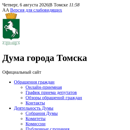
Четверг, 6 августа 2026
|
В Томске
11:58
A
A
Версия для слабовидящих
Дума
города Томска
Официальный сайт
Обращения граждан
Онлайн-приемная
График приема депутатов
Обзоры обращений граждан
Контакты
Деятельность Думы
Собрания Думы
Комитеты
Комиссии
Публичные слушания