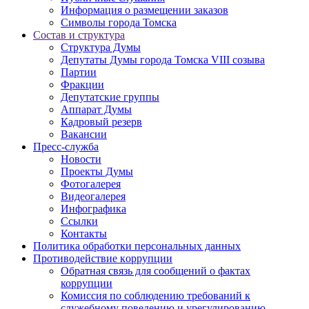
Информация о размещении заказов
Символы города Томска
Состав и структура
Структура Думы
Депутаты Думы города Томска VIII созыва
Партии
Фракции
Депутатские группы
Аппарат Думы
Кадровый резерв
Вакансии
Пресс-служба
Новости
Проекты Думы
Фотогалерея
Видеогалерея
Инфографика
Ссылки
Контакты
Политика обработки персональных данных
Прoтивoдeйствие кoрpупции
Обратная связь для сообщений о фактах
коррупции
Комиссия по соблюдению требований к
служебному поведению и урегулированию