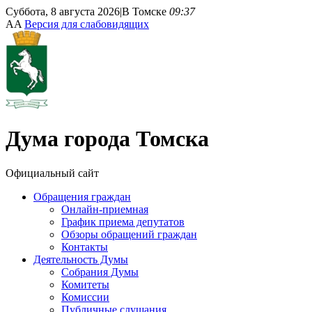
Суббота, 8 августа 2026
|
В Томске
09:37
A
A
Версия для слабовидящих
Дума
города Томска
Официальный сайт
Обращения граждан
Онлайн-приемная
График приема депутатов
Обзоры обращений граждан
Контакты
Деятельность Думы
Собрания Думы
Комитеты
Комиссии
Публичные слушания