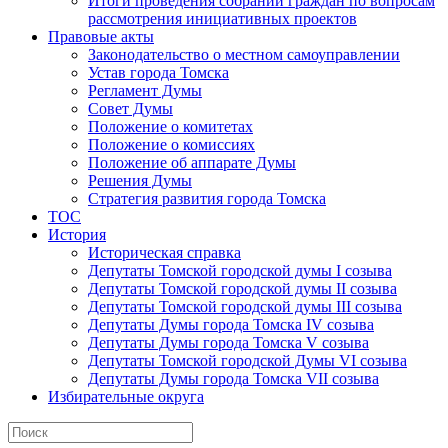
Итоги проведения собраний граждан по вопросам
рассмотрения инициативных проектов
Правовые акты
Законодательство о местном самоуправлении
Устав города Томска
Регламент Думы
Совет Думы
Положение о комитетах
Положение о комиссиях
Положение об аппарате Думы
Решения Думы
Стратегия развития города Томска
ТОС
История
Историческая справка
Депутаты Томской городской думы I созыва
Депутаты Томской городской думы II созыва
Депутаты Томской городской думы III созыва
Депутаты Думы города Томска IV созыва
Депутаты Думы города Томска V созыва
Депутаты Томской городской Думы VI созыва
Депутаты Думы города Томска VII созыва
Избирательные округа