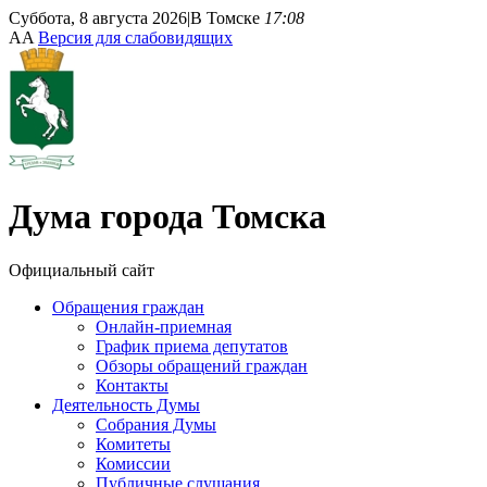
Суббота, 8 августа 2026
|
В Томске
17:08
A
A
Версия для слабовидящих
Дума
города Томска
Официальный сайт
Обращения граждан
Онлайн-приемная
График приема депутатов
Обзоры обращений граждан
Контакты
Деятельность Думы
Собрания Думы
Комитеты
Комиссии
Публичные слушания