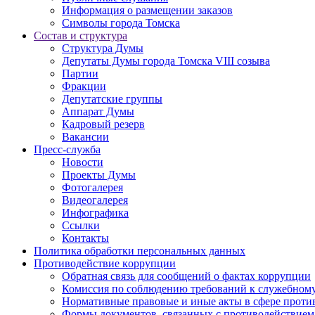
Информация о размещении заказов
Символы города Томска
Состав и структура
Структура Думы
Депутаты Думы города Томска VIII созыва
Партии
Фракции
Депутатские группы
Аппарат Думы
Кадровый резерв
Вакансии
Пресс-служба
Новости
Проекты Думы
Фотогалерея
Видеогалерея
Инфографика
Ссылки
Контакты
Политика обработки персональных данных
Прoтивoдeйствие кoрpупции
Обратная связь для сообщений о фактах коррупции
Комиссия по соблюдению требований к служебному
Нормативные правовые и иные акты в сфере проти
Формы документов, связанных с противодействием