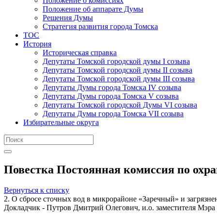
Положение о комиссиях
Положение об аппарате Думы
Решения Думы
Стратегия развития города Томска
ТОС
История
Историческая справка
Депутаты Томской городской думы I созыва
Депутаты Томской городской думы II созыва
Депутаты Томской городской думы III созыва
Депутаты Думы города Томска IV созыва
Депутаты Думы города Томска V созыва
Депутаты Томской городской Думы VI созыва
Депутаты Думы города Томска VII созыва
Избирательные округа
Повестка Постоянная комиссия по охра
Вернуться к списку
2. О сбросе сточных вод в микрорайоне «Заречный» и загрязне
Докладчик - Путров Дмитрий Олегович, и.о. заместителя Мэра