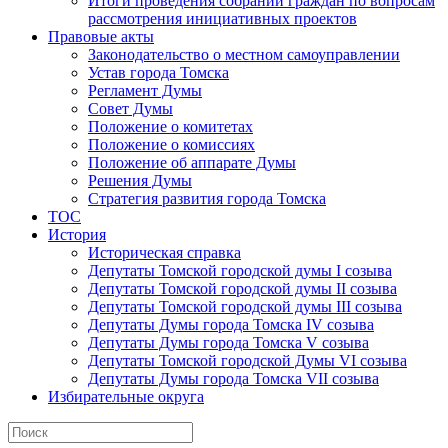
Итоги проведения собраний граждан по вопросам
рассмотрения инициативных проектов
Правовые акты
Законодательство о местном самоуправлении
Устав города Томска
Регламент Думы
Совет Думы
Положение о комитетах
Положение о комиссиях
Положение об аппарате Думы
Решения Думы
Стратегия развития города Томска
ТОС
История
Историческая справка
Депутаты Томской городской думы I созыва
Депутаты Томской городской думы II созыва
Депутаты Томской городской думы III созыва
Депутаты Думы города Томска IV созыва
Депутаты Думы города Томска V созыва
Депутаты Томской городской Думы VI созыва
Депутаты Думы города Томска VII созыва
Избирательные округа