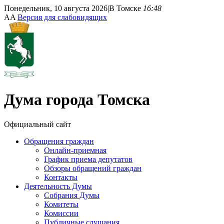
Понедельник, 10 августа 2026
|
В Томске
16:48
A
A
Версия для слабовидящих
Дума
города Томска
Официальный сайт
Обращения граждан
Онлайн-приемная
График приема депутатов
Обзоры обращений граждан
Контакты
Деятельность Думы
Собрания Думы
Комитеты
Комиссии
Публичные слушания