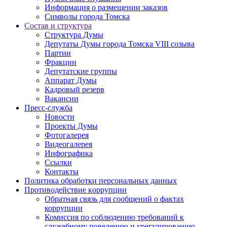
Информация о размещении заказов
Символы города Томска
Состав и структура
Структура Думы
Депутаты Думы города Томска VIII созыва
Партии
Фракции
Депутатские группы
Аппарат Думы
Кадровый резерв
Вакансии
Пресс-служба
Новости
Проекты Думы
Фотогалерея
Видеогалерея
Инфографика
Ссылки
Контакты
Политика обработки персональных данных
Прoтивoдeйствие кoрpупции
Обратная связь для сообщений о фактах
коррупции
Комиссия по соблюдению требований к
служебному поведению и урегулированию