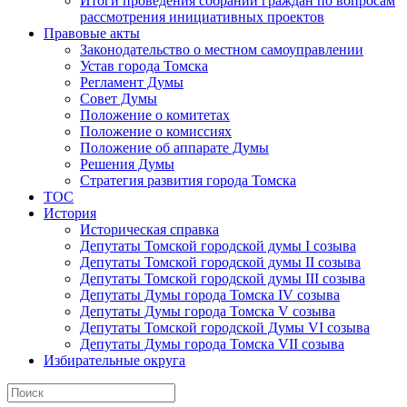
Итоги проведения собраний граждан по вопросам
рассмотрения инициативных проектов
Правовые акты
Законодательство о местном самоуправлении
Устав города Томска
Регламент Думы
Совет Думы
Положение о комитетах
Положение о комиссиях
Положение об аппарате Думы
Решения Думы
Стратегия развития города Томска
ТОС
История
Историческая справка
Депутаты Томской городской думы I созыва
Депутаты Томской городской думы II созыва
Депутаты Томской городской думы III созыва
Депутаты Думы города Томска IV созыва
Депутаты Думы города Томска V созыва
Депутаты Томской городской Думы VI созыва
Депутаты Думы города Томска VII созыва
Избирательные округа