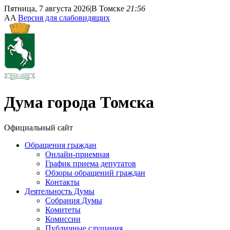
Пятница, 7 августа 2026
|
В Томске
21:56
A
A
Версия для слабовидящих
Дума
города Томска
Официальный сайт
Обращения граждан
Онлайн-приемная
График приема депутатов
Обзоры обращений граждан
Контакты
Деятельность Думы
Собрания Думы
Комитеты
Комиссии
Публичные слушания