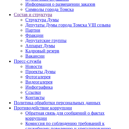
Информация о размещении заказов
Символы города Томска
Состав и структура
Структура Думы
Депутаты Думы города Томска VIII созыва
Партии
Фракции
Депутатские группы
Аппарат Думы
Кадровый резерв
Вакансии
Пресс-служба
Новости
Проекты Думы
Фотогалерея
Видеогалерея
Инфографика
Ссылки
Контакты
Политика обработки персональных данных
Прoтивoдeйствие кoрpупции
Обратная связь для сообщений о фактах
коррупции
Комиссия по соблюдению требований к
служебному поведению и урегулированию