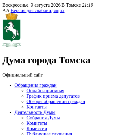
Воскресенье, 9 августа 2026
|
В Томске
21:19
A
A
Версия для слабовидящих
Дума
города Томска
Официальный сайт
Обращения граждан
Онлайн-приемная
График приема депутатов
Обзоры обращений граждан
Контакты
Деятельность Думы
Собрания Думы
Комитеты
Комиссии
Публичные слушания