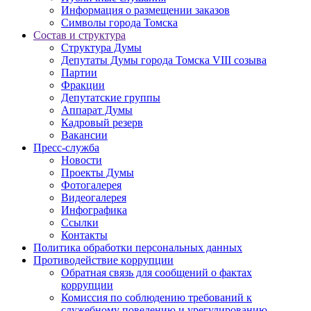
Информация о размещении заказов
Символы города Томска
Состав и структура
Структура Думы
Депутаты Думы города Томска VIII созыва
Партии
Фракции
Депутатские группы
Аппарат Думы
Кадровый резерв
Вакансии
Пресс-служба
Новости
Проекты Думы
Фотогалерея
Видеогалерея
Инфографика
Ссылки
Контакты
Политика обработки персональных данных
Прoтивoдeйствие кoрpупции
Обратная связь для сообщений о фактах
коррупции
Комиссия по соблюдению требований к
служебному поведению и урегулированию