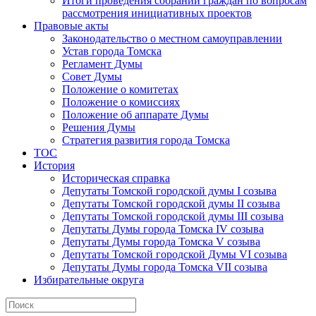
Итоги проведения собраний граждан по вопросам
рассмотрения инициативных проектов
Правовые акты
Законодательство о местном самоуправлении
Устав города Томска
Регламент Думы
Совет Думы
Положение о комитетах
Положение о комиссиях
Положение об аппарате Думы
Решения Думы
Стратегия развития города Томска
ТОС
История
Историческая справка
Депутаты Томской городской думы I созыва
Депутаты Томской городской думы II созыва
Депутаты Томской городской думы III созыва
Депутаты Думы города Томска IV созыва
Депутаты Думы города Томска V созыва
Депутаты Томской городской Думы VI созыва
Депутаты Думы города Томска VII созыва
Избирательные округа