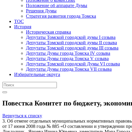
Положение о комиссиях
Положение об аппарате Думы
Решения Думы
Стратегия развития города Томска
ТОС
История
Историческая справка
Депутаты Томской городской думы I созыва
Депутаты Томской городской думы II созыва
Депутаты Томской городской думы III созыва
Депутаты Думы города Томска IV созыва
Депутаты Думы города Томска V созыва
Депутаты Томской городской Думы VI созыва
Депутаты Думы города Томска VII созыва
Избирательные округа
Повестка Комитет по бюджету, экономик
Вернуться к списку
3. Об отмене отдельных муниципальных нормативных правовых
от 17 июня 2008 года № 885 «О составлении и утверждении про
Докладчик - Ярцева Ирина Юрьевна, заместитель Мэра Города