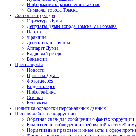
Информация о размещении заказов
Символы города Томска
Состав и структура
Структура Думы
Депутаты Думы города Томска VIII созыва
Партии
Фракции
Депутатские группы
Аппарат Думы
Кадровый резерв
Вакансии
Пресс-служба
Новости
Проекты Думы
Фотогалерея
Видеогалерея
Инфографика
Ссылки
Контакты
Политика обработки персональных данных
Прoтивoдeйствие кoрpупции
Обратная связь для сообщений о фактах коррупции
Комиссия по соблюдению требований к служебному
Нормативные правовые и иные акты в сфере проти
Формы документов, связанных с противодействием