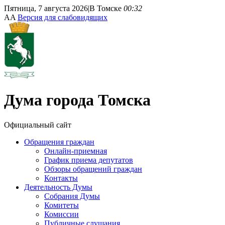
Пятница, 7 августа 2026
|
В Томске
00:32
A
A
Версия для слабовидящих
Дума
города Томска
Официальный сайт
Обращения граждан
Онлайн-приемная
График приема депутатов
Обзоры обращений граждан
Контакты
Деятельность Думы
Собрания Думы
Комитеты
Комиссии
Публичные слушания