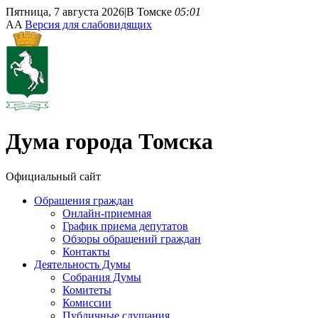
Пятница, 7 августа 2026
|
В Томске
05:01
A
A
Версия для слабовидящих
Дума
города Томска
Официальный сайт
Обращения граждан
Онлайн-приемная
График приема депутатов
Обзоры обращений граждан
Контакты
Деятельность Думы
Собрания Думы
Комитеты
Комиссии
Публичные слушания