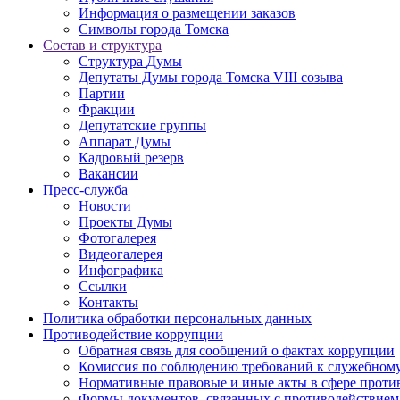
Информация о размещении заказов
Символы города Томска
Состав и структура
Структура Думы
Депутаты Думы города Томска VIII созыва
Партии
Фракции
Депутатские группы
Аппарат Думы
Кадровый резерв
Вакансии
Пресс-служба
Новости
Проекты Думы
Фотогалерея
Видеогалерея
Инфографика
Ссылки
Контакты
Политика обработки персональных данных
Прoтивoдeйствие кoрpупции
Обратная связь для сообщений о фактах коррупции
Комиссия по соблюдению требований к служебному
Нормативные правовые и иные акты в сфере проти
Формы документов, связанных с противодействием