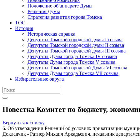
Положение о комиссиях
Положение об аппарате Думы
Решения Думы
Стратегия развития города Томска
ТОС
История
Историческая справка
Депутаты Томской городской думы I созыва
Депутаты Томской городской думы II созыва
Депутаты Томской городской думы III созыва
Депутаты Думы города Томска IV созыва
Депутаты Думы города Томска V созыва
Депутаты Томской городской Думы VI созыва
Депутаты Думы города Томска VII созыва
Избирательные округа
Повестка Комитет по бюджету, экономик
Вернуться к списку
6. Об утверждении Решений об условиях приватизации муниц
Докладчик - Ратнер Михаил Аркадьевич, начальник департаме