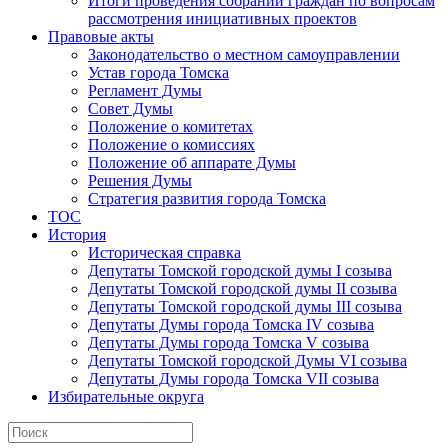
Итоги проведения собраний граждан по вопросам
рассмотрения инициативных проектов
Правовые акты
Законодательство о местном самоуправлении
Устав города Томска
Регламент Думы
Совет Думы
Положение о комитетах
Положение о комиссиях
Положение об аппарате Думы
Решения Думы
Стратегия развития города Томска
ТОС
История
Историческая справка
Депутаты Томской городской думы I созыва
Депутаты Томской городской думы II созыва
Депутаты Томской городской думы III созыва
Депутаты Думы города Томска IV созыва
Депутаты Думы города Томска V созыва
Депутаты Томской городской Думы VI созыва
Депутаты Думы города Томска VII созыва
Избирательные округа