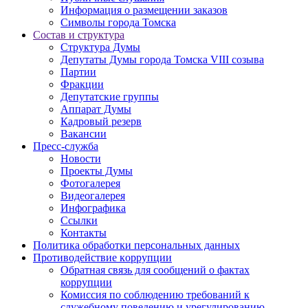
Информация о размещении заказов
Символы города Томска
Состав и структура
Структура Думы
Депутаты Думы города Томска VIII созыва
Партии
Фракции
Депутатские группы
Аппарат Думы
Кадровый резерв
Вакансии
Пресс-служба
Новости
Проекты Думы
Фотогалерея
Видеогалерея
Инфографика
Ссылки
Контакты
Политика обработки персональных данных
Прoтивoдeйствие кoрpупции
Обратная связь для сообщений о фактах
коррупции
Комиссия по соблюдению требований к
служебному поведению и урегулированию