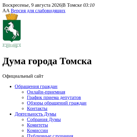
Воскресенье, 9 августа 2026
|
В Томске
03:10
A
A
Версия для слабовидящих
Дума
города Томска
Официальный сайт
Обращения граждан
Онлайн-приемная
График приема депутатов
Обзоры обращений граждан
Контакты
Деятельность Думы
Собрания Думы
Комитеты
Комиссии
Публичные слушания