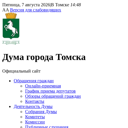
Пятница, 7 августа 2026
|
В Томске
14:48
A
A
Версия для слабовидящих
Дума
города Томска
Официальный сайт
Обращения граждан
Онлайн-приемная
График приема депутатов
Обзоры обращений граждан
Контакты
Деятельность Думы
Собрания Думы
Комитеты
Комиссии
Публичные слушания