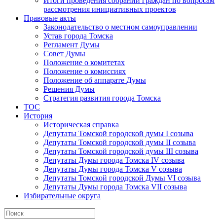
Итоги проведения собраний граждан по вопросам
рассмотрения инициативных проектов
Правовые акты
Законодательство о местном самоуправлении
Устав города Томска
Регламент Думы
Совет Думы
Положение о комитетах
Положение о комиссиях
Положение об аппарате Думы
Решения Думы
Стратегия развития города Томска
ТОС
История
Историческая справка
Депутаты Томской городской думы I созыва
Депутаты Томской городской думы II созыва
Депутаты Томской городской думы III созыва
Депутаты Думы города Томска IV созыва
Депутаты Думы города Томска V созыва
Депутаты Томской городской Думы VI созыва
Депутаты Думы города Томска VII созыва
Избирательные округа