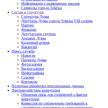
Информация о размещении заказов
Символы города Томска
Состав и структура
Структура Думы
Депутаты Думы города Томска VIII созыва
Партии
Фракции
Депутатские группы
Аппарат Думы
Кадровый резерв
Вакансии
Пресс-служба
Новости
Проекты Думы
Фотогалерея
Видеогалерея
Инфографика
Ссылки
Контакты
Политика обработки персональных данных
Прoтивoдeйствие кoрpупции
Обратная связь для сообщений о фактах
коррупции
Комиссия по соблюдению требований к
служебному поведению и урегулированию