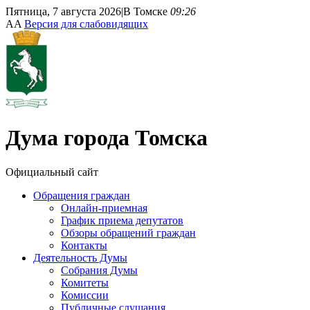
Пятница, 7 августа 2026
|
В Томске
09:26
A
A
Версия для слабовидящих
Дума
города Томска
Официальный сайт
Обращения граждан
Онлайн-приемная
График приема депутатов
Обзоры обращений граждан
Контакты
Деятельность Думы
Собрания Думы
Комитеты
Комиссии
Публичные слушания