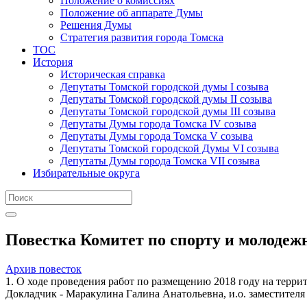
Положение о комиссиях
Положение об аппарате Думы
Решения Думы
Стратегия развития города Томска
ТОС
История
Историческая справка
Депутаты Томской городской думы I созыва
Депутаты Томской городской думы II созыва
Депутаты Томской городской думы III созыва
Депутаты Думы города Томска IV созыва
Депутаты Думы города Томска V созыва
Депутаты Томской городской Думы VI созыва
Депутаты Думы города Томска VII созыва
Избирательные округа
Повестка Комитет по спорту и молодежн
Архив повесток
1. О ходе проведения работ по размещению 2018 году на терр
Докладчик - Маракулина Галина Анатольевна, и.о. заместител