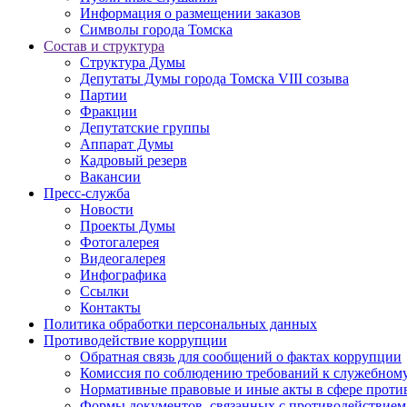
Информация о размещении заказов
Символы города Томска
Состав и структура
Структура Думы
Депутаты Думы города Томска VIII созыва
Партии
Фракции
Депутатские группы
Аппарат Думы
Кадровый резерв
Вакансии
Пресс-служба
Новости
Проекты Думы
Фотогалерея
Видеогалерея
Инфографика
Ссылки
Контакты
Политика обработки персональных данных
Прoтивoдeйствие кoрpупции
Обратная связь для сообщений о фактах коррупции
Комиссия по соблюдению требований к служебному
Нормативные правовые и иные акты в сфере проти
Формы документов, связанных с противодействием