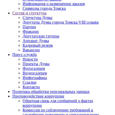
Информация о размещении заказов
Символы города Томска
Состав и структура
Структура Думы
Депутаты Думы города Томска VIII созыва
Партии
Фракции
Депутатские группы
Аппарат Думы
Кадровый резерв
Вакансии
Пресс-служба
Новости
Проекты Думы
Фотогалерея
Видеогалерея
Инфографика
Ссылки
Контакты
Политика обработки персональных данных
Прoтивoдeйствие кoрpупции
Обратная связь для сообщений о фактах
коррупции
Комиссия по соблюдению требований к
служебному поведению и урегулированию