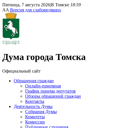
Пятница, 7 августа 2026
|
В Томске
18:59
A
A
Версия для слабовидящих
Дума
города Томска
Официальный сайт
Обращения граждан
Онлайн-приемная
График приема депутатов
Обзоры обращений граждан
Контакты
Деятельность Думы
Собрания Думы
Комитеты
Комиссии
Публичные слушания